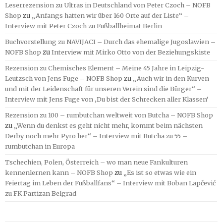
Leserrezension zu Ultras in Deutschland von Peter Czoch – NOFB
Shop
zu
„Anfangs hatten wir über 160 Orte auf der Liste“ –
Interview mit Peter Czoch zu Fußballheimat Berlin
Buchvorstellung zu NAVIJACI – Durch das ehemalige Jugoslawien –
NOFB Shop
zu
Interview mit Mirko Otto von der Beziehungskiste
Rezension zu Chemisches Element – Meine 45 Jahre in Leipzig-
Leutzsch von Jens Fuge – NOFB Shop
zu
„Auch wir in den Kurven
und mit der Leidenschaft für unseren Verein sind die Bürger“ –
Interview mit Jens Fuge von ‚Du bist der Schrecken aller Klassen‘
Rezension zu 100 – rumbutchan weltweit von Butcha – NOFB Shop
zu
„Wenn du denkst es geht nicht mehr, kommt beim nächsten
Derby noch mehr Pyro her“ – Interview mit Butcha zu 55 –
rumbutchan in Europa
Tschechien, Polen, Österreich – wo man neue Fankulturen
kennenlernen kann – NOFB Shop
zu
„Es ist so etwas wie ein
Feiertag im Leben der Fußballfans“ – Interview mit Boban Lapčević
zu FK Partizan Belgrad