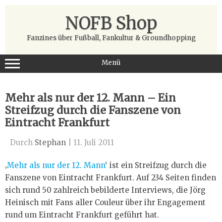
Zum
Inhalt
NOFB Shop
springen
Fanzines über Fußball, Fankultur & Groundhopping
Menü
Mehr als nur der 12. Mann – Ein
Streifzug durch die Fanszene von
Eintracht Frankfurt
Durch
Stephan
|
11. Juli 2011
‚
Mehr als nur der 12. Mann
‘ ist ein Streifzug durch die
Fanszene von Eintracht Frankfurt. Auf 234 Seiten finden
sich rund 50 zahlreich bebilderte Interviews, die Jörg
Heinisch mit Fans aller Couleur über ihr Engagement
rund um Eintracht Frankfurt geführt hat.