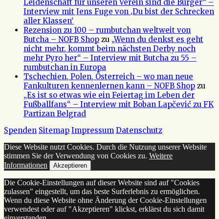
Leidenschaft für unseren Verein sind die Bürger“ –
Interview mit Jens Fuge von ‚Du bist der Schrecken
aller Klassen‘
Rezension zu 100 – rumbutchan weltweit von
Butcha – NOFB Shop
zu
„Wenn du denkst es geht
nicht mehr, kommt beim nächsten Derby noch
mehr Pyro her“ – Interview mit Butcha zu 55 –
rumbutchan in Europa
Tschechien, Polen, Österreich – wo man neue
Fankulturen kennenlernen kann – NOFB Shop
zu
„Es ist so etwas wie ein Feiertag im Leben der
Fußballfans“ – Interview mit Boban Lapčević zu FK
Partizan Belgrad
Spenden
Sitemap
Impressum
Datenschutz
Diese Website nutzt Cookies. Durch die Nutzung unserer Website
stimmen Sie der Verwendung von Cookies zu.
Weitere
Informationen
Akzeptieren
Die Cookie-Einstellungen auf dieser Website sind auf "Cookies
zulassen" eingestellt, um das beste Surferlebnis zu ermöglichen.
Wenn du diese Website ohne Änderung der Cookie-Einstellungen
verwendest oder auf "Akzeptieren" klickst, erklärst du sich damit
einverstanden.