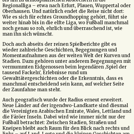
Regionalliga – etwa nach Erfurt, Plauen, Wuppertal oder
Oberhausen. Und natürlich endet die Reise nicht dort:
Wie es sich für echtes Groundhopping gehört, führt sie
weiter hinab bis in die elfte Liga, wo Fußball manchmal
noch genau so roh, ehrlich und überraschend ist, wie
man ihn sich wünscht.
Doch auch abseits der reinen Spielberichte gibt es
wieder zahlreiche Geschichten, Begegnungen und
Momentaufnahmen aus der weiten Welt der Kurven und
Stadien. Dazu gehören unter anderem Begegnungen mit
vermummten Eidgenossen beim legendären ‚Spiel der
tausend Fackeln‘, Erlebnisse rund um
Gewalttätergeschichten oder die Erkenntnis, dass es
manchmal entscheidend sein kann, auf welcher Seite
der Zaunfahne man steht.
Auch geografisch wurde der Radius erneut erweitert.
Neue Länder auf der irgendwo-Landkarte sind diesmal
die Vereinigten Arabischen Emirate, Wales, Lettland und
die Färöer Inseln. Dabei wird wie immer nicht nur der
Fußball betrachtet: Zwischen Stadien, Straßen und
Kneipen bleibt auch Raum für den Blick nach rechts und
links – auf Land, Leute und die kleinen Geschichten am