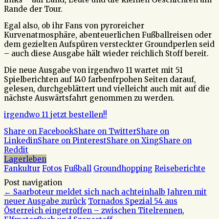
Rande der Tour.
Egal also, ob ihr Fans von pyroreicher
Kurvenatmosphäre, abenteuerlichen Fußballreisen oder
dem gezielten Aufspüren versteckter Groundperlen seid
– auch diese Ausgabe hält wieder reichlich Stoff bereit.
Die neue Ausgabe von irgendwo 11 wartet mit 51
Spielberichten auf 140 farbenfrpohen Seiten darauf,
gelesen, durchgeblättert und vielleicht auch mit auf die
nächste Auswärtsfahrt genommen zu werden.
irgendwo 11 jetzt bestellen!!
Share on Facebook
Share on Twitter
Share on
Linkedin
Share on Pinterest
Share on Xing
Share on
Reddit
Lagerleben
Fankultur
Fotos
Fußball
Groundhopping
Reiseberichte
Post navigation
←
Saarboteur meldet sich nach achteinhalb Jahren mit
neuer Ausgabe zurück
Tornados Spezial 54 aus
Österreich eingetroffen – zwischen Titelrennen,