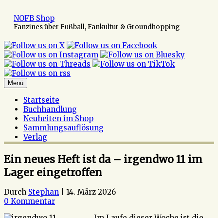
Zum
Inhalt
NOFB Shop
springen
Fanzines über Fußball, Fankultur & Groundhopping
Menü
Startseite
Buchhandlung
Neuheiten im Shop
Sammlungsauflösung
Verlag
Ein neues Heft ist da – irgendwo 11 im
Lager eingetroffen
Durch
Stephan
|
14. März 2026
0 Kommentar
Im Laufe dieser Woche ist die