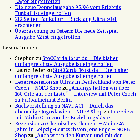
Lager eingetroffen
Die neue Doppelausgabe 95/96 vom Erlebnis
Fußball ist eingetroffen
212 Seiten Fankultur – Blickfang Ultra 50+1
erschienen
Überraschung zu Ostern: Die neue Zeitspiel-
Ausgabe 42 ist eingetroffen
Leserstimmen
Stephan
zu
StoCCarda 16 ist da – Die bisher
umfangreichste Ausgabe ist eingetroffen
Lauric Reder
zu
StoCCarda 16 ist da – Die bisher
umfangreichste Ausgabe ist eingetroffen
Leserrezension zu Ultras in Deutschland von Peter
Czoch – NOFB Shop
zu
„Anfangs hatten wir über
160 Orte auf der Liste“ – Interview mit Peter Czoch
zu Fußballheimat Berlin
Buchvorstellung zu NAVIJACI – Durch das
ehemalige Jugoslawien – NOFB Shop
zu
Interview
mit Mirko Otto von der Beziehungskiste
Rezension zu Chemisches Element – Meine 45
Jahre in Leipzig-Leutzsch von Jens Fuge – NOFB
Shop
zu
„Auch wir in den Kurven und mit der