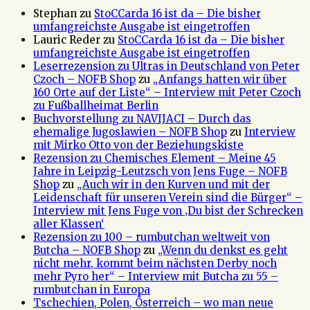
Stephan
zu
StoCCarda 16 ist da – Die bisher
umfangreichste Ausgabe ist eingetroffen
Lauric Reder
zu
StoCCarda 16 ist da – Die bisher
umfangreichste Ausgabe ist eingetroffen
Leserrezension zu Ultras in Deutschland von Peter
Czoch – NOFB Shop
zu
„Anfangs hatten wir über
160 Orte auf der Liste“ – Interview mit Peter Czoch
zu Fußballheimat Berlin
Buchvorstellung zu NAVIJACI – Durch das
ehemalige Jugoslawien – NOFB Shop
zu
Interview
mit Mirko Otto von der Beziehungskiste
Rezension zu Chemisches Element – Meine 45
Jahre in Leipzig-Leutzsch von Jens Fuge – NOFB
Shop
zu
„Auch wir in den Kurven und mit der
Leidenschaft für unseren Verein sind die Bürger“ –
Interview mit Jens Fuge von ‚Du bist der Schrecken
aller Klassen‘
Rezension zu 100 – rumbutchan weltweit von
Butcha – NOFB Shop
zu
„Wenn du denkst es geht
nicht mehr, kommt beim nächsten Derby noch
mehr Pyro her“ – Interview mit Butcha zu 55 –
rumbutchan in Europa
Tschechien, Polen, Österreich – wo man neue