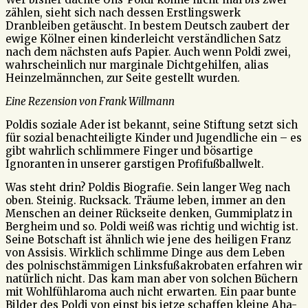
zählen, sieht sich nach dessen Erstlingswerk
Dranbleiben getäuscht. In bestem Deutsch zaubert der
ewige Kölner einen kinderleicht verständlichen Satz
nach dem nächsten aufs Papier. Auch wenn Poldi zwei,
wahrscheinlich nur marginale Dichtgehilfen, alias
Heinzelmännchen, zur Seite gestellt wurden.
Eine Rezension von Frank Willmann
Poldis soziale Ader ist bekannt, seine Stiftung setzt sich
für sozial benachteiligte Kinder und Jugendliche ein – es
gibt wahrlich schlimmere Finger und bösartige
Ignoranten in unserer garstigen Profifußballwelt.
Was steht drin? Poldis Biografie. Sein langer Weg nach
oben. Steinig. Rucksack. Träume leben, immer an den
Menschen an deiner Rückseite denken, Gummiplatz in
Bergheim und so. Poldi weiß was richtig und wichtig ist.
Seine Botschaft ist ähnlich wie jene des heiligen Franz
von Assisis. Wirklich schlimme Dinge aus dem Leben
des polnischstämmigen Linksfußakrobaten erfahren wir
natürlich nicht. Das kam man aber von solchen Büchern
mit Wohlfühlaroma auch nicht erwarten. Ein paar bunte
Bilder des Poldi von einst bis jetze schaffen kleine Aha-