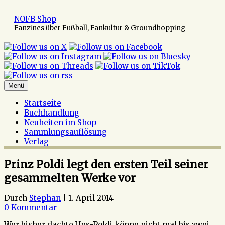
Zum
Inhalt
NOFB Shop
springen
Fanzines über Fußball, Fankultur & Groundhopping
Menü
Startseite
Buchhandlung
Neuheiten im Shop
Sammlungsauflösung
Verlag
Prinz Poldi legt den ersten Teil seiner
gesammelten Werke vor
Durch
Stephan
|
1. April 2014
0 Kommentar
Wer bisher dachte Uns-Poldi könne nicht mal bis zwei