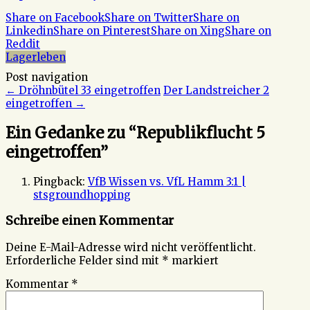
Share on Facebook
Share on Twitter
Share on
Linkedin
Share on Pinterest
Share on Xing
Share on
Reddit
Lagerleben
Post navigation
←
Dröhnbütel 33 eingetroffen
Der Landstreicher 2
eingetroffen
→
Ein Gedanke zu “
Republikflucht 5
eingetroffen
”
Pingback:
VfB Wissen vs. VfL Hamm 3:1 |
stsgroundhopping
Schreibe einen Kommentar
Deine E-Mail-Adresse wird nicht veröffentlicht.
Erforderliche Felder sind mit
*
markiert
Kommentar
*