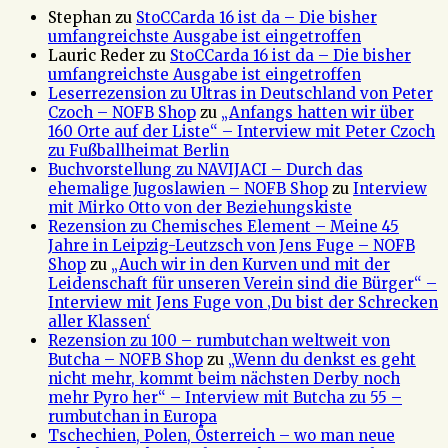
Stephan
zu
StoCCarda 16 ist da – Die bisher
umfangreichste Ausgabe ist eingetroffen
Lauric Reder
zu
StoCCarda 16 ist da – Die bisher
umfangreichste Ausgabe ist eingetroffen
Leserrezension zu Ultras in Deutschland von Peter
Czoch – NOFB Shop
zu
„Anfangs hatten wir über
160 Orte auf der Liste“ – Interview mit Peter Czoch
zu Fußballheimat Berlin
Buchvorstellung zu NAVIJACI – Durch das
ehemalige Jugoslawien – NOFB Shop
zu
Interview
mit Mirko Otto von der Beziehungskiste
Rezension zu Chemisches Element – Meine 45
Jahre in Leipzig-Leutzsch von Jens Fuge – NOFB
Shop
zu
„Auch wir in den Kurven und mit der
Leidenschaft für unseren Verein sind die Bürger“ –
Interview mit Jens Fuge von ‚Du bist der Schrecken
aller Klassen‘
Rezension zu 100 – rumbutchan weltweit von
Butcha – NOFB Shop
zu
„Wenn du denkst es geht
nicht mehr, kommt beim nächsten Derby noch
mehr Pyro her“ – Interview mit Butcha zu 55 –
rumbutchan in Europa
Tschechien, Polen, Österreich – wo man neue