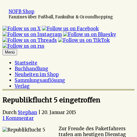
Zum
Inhalt
NOFB Shop
springen
Fanzines über Fußball, Fankultur & Groundhopping
Menü
Startseite
Buchhandlung
Neuheiten im Shop
Sammlungsauflösung
Verlag
Republikflucht 5 eingetroffen
Durch
Stephan
|
20. Januar 2015
1 Kommentar
Zur Freude des Paketfahrers
trafen am heutigen Dienstag