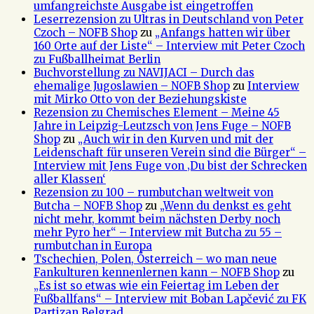
umfangreichste Ausgabe ist eingetroffen
Leserrezension zu Ultras in Deutschland von Peter
Czoch – NOFB Shop
zu
„Anfangs hatten wir über
160 Orte auf der Liste“ – Interview mit Peter Czoch
zu Fußballheimat Berlin
Buchvorstellung zu NAVIJACI – Durch das
ehemalige Jugoslawien – NOFB Shop
zu
Interview
mit Mirko Otto von der Beziehungskiste
Rezension zu Chemisches Element – Meine 45
Jahre in Leipzig-Leutzsch von Jens Fuge – NOFB
Shop
zu
„Auch wir in den Kurven und mit der
Leidenschaft für unseren Verein sind die Bürger“ –
Interview mit Jens Fuge von ‚Du bist der Schrecken
aller Klassen‘
Rezension zu 100 – rumbutchan weltweit von
Butcha – NOFB Shop
zu
„Wenn du denkst es geht
nicht mehr, kommt beim nächsten Derby noch
mehr Pyro her“ – Interview mit Butcha zu 55 –
rumbutchan in Europa
Tschechien, Polen, Österreich – wo man neue
Fankulturen kennenlernen kann – NOFB Shop
zu
„Es ist so etwas wie ein Feiertag im Leben der
Fußballfans“ – Interview mit Boban Lapčević zu FK
Partizan Belgrad