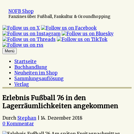
Zum
Inhalt
NOFB Shop
springen
Fanzines über Fußball, Fankultur & Groundhopping
Menü
Startseite
Buchhandlung
Neuheiten im Shop
Sammlungsauflösung
Verlag
Erlebnis Fußball 76 in den
Lagerräumlichkeiten angekommen
Durch
Stephan
|
14. Dezember 2018
0 Kommentar
Am späten Freitagnachmittag