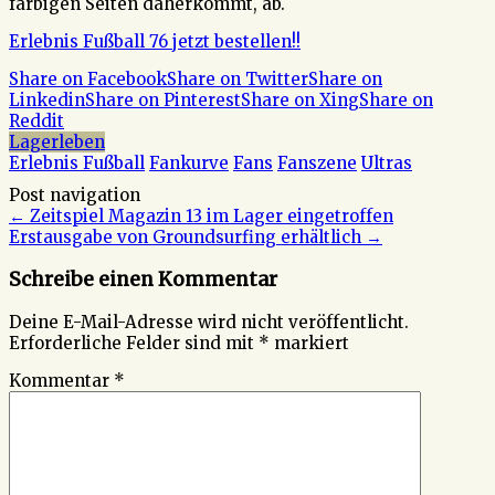
farbigen Seiten daherkommt, ab.
Erlebnis Fußball 76 jetzt bestellen!!
Share on Facebook
Share on Twitter
Share on
Linkedin
Share on Pinterest
Share on Xing
Share on
Reddit
Lagerleben
Erlebnis Fußball
Fankurve
Fans
Fanszene
Ultras
Post navigation
←
Zeitspiel Magazin 13 im Lager eingetroffen
Erstausgabe von Groundsurfing erhältlich
→
Schreibe einen Kommentar
Deine E-Mail-Adresse wird nicht veröffentlicht.
Erforderliche Felder sind mit
*
markiert
Kommentar
*