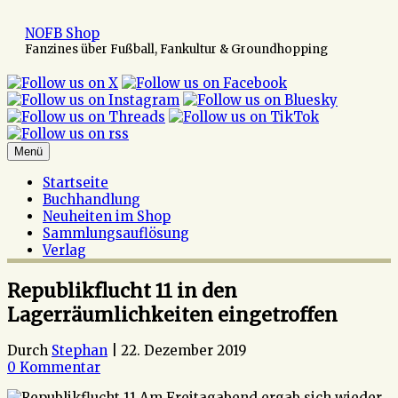
Zum
Inhalt
NOFB Shop
springen
Fanzines über Fußball, Fankultur & Groundhopping
Menü
Startseite
Buchhandlung
Neuheiten im Shop
Sammlungsauflösung
Verlag
Republikflucht 11 in den
Lagerräumlichkeiten eingetroffen
Durch
Stephan
|
22. Dezember 2019
0 Kommentar
Am Freitagabend ergab sich wieder