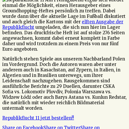
einmal die Möglichkeit, einen Herausgeber eines
Groundhopping-Heftes persönlich zu treffen. Dabei
wurde dann über die aktuelle Lage im Fußball diskutiert
und auch gleich die Kartons mit der
elften Ausgabe der
Republikflucht
umgeladen, die sich nun hier im Lager
befinden. Das druckfrische Heft ist auf stolze 276 Seiten
angewachsen, kommt dabei erneut komplett in Farbe
daher und wird trotzdem zu einem Preis von nur fünf
Euro angeboten.
Natürlich stehen Spiele aus unserem Nachbarland Polen
im Vordergrund. Doch die Autoren waren aber unter
anderem auch in Kasachstan, auf Zypern, in Italien, in
Algerien und in Brasilien unterwegs, um ihrer
Leidenschaft nachzugehen. Rausgekommen sind
ausführliche Berichte zu 29 Duellen, darunter CSKA
Sofia vs. Lokomotiv Plovdiv, Polonia Warszawa vs.
Widzew Łódź oder auch Barys Astana vs. Kunlun Redstar,
die natürlich mit wieder reichlich Bildmaterial
untermalt worden.
Republikflucht 11 jetzt bestellen!!
Share on Facebook
Share on Twitter
Share on