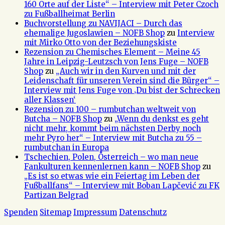
160 Orte auf der Liste“ – Interview mit Peter Czoch
zu Fußballheimat Berlin
Buchvorstellung zu NAVIJACI – Durch das
ehemalige Jugoslawien – NOFB Shop
zu
Interview
mit Mirko Otto von der Beziehungskiste
Rezension zu Chemisches Element – Meine 45
Jahre in Leipzig-Leutzsch von Jens Fuge – NOFB
Shop
zu
„Auch wir in den Kurven und mit der
Leidenschaft für unseren Verein sind die Bürger“ –
Interview mit Jens Fuge von ‚Du bist der Schrecken
aller Klassen‘
Rezension zu 100 – rumbutchan weltweit von
Butcha – NOFB Shop
zu
„Wenn du denkst es geht
nicht mehr, kommt beim nächsten Derby noch
mehr Pyro her“ – Interview mit Butcha zu 55 –
rumbutchan in Europa
Tschechien, Polen, Österreich – wo man neue
Fankulturen kennenlernen kann – NOFB Shop
zu
„Es ist so etwas wie ein Feiertag im Leben der
Fußballfans“ – Interview mit Boban Lapčević zu FK
Partizan Belgrad
Spenden
Sitemap
Impressum
Datenschutz