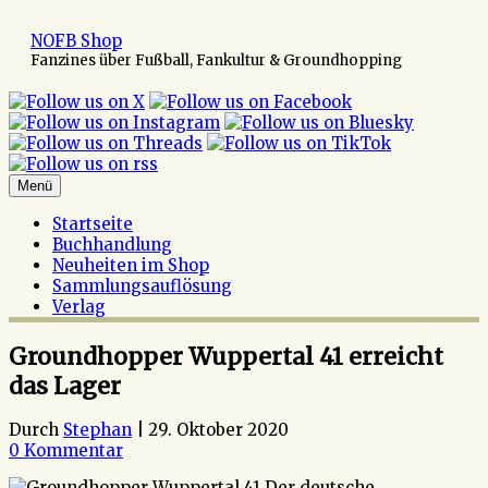
Zum
Inhalt
NOFB Shop
springen
Fanzines über Fußball, Fankultur & Groundhopping
Menü
Startseite
Buchhandlung
Neuheiten im Shop
Sammlungsauflösung
Verlag
Groundhopper Wuppertal 41 erreicht
das Lager
Durch
Stephan
|
29. Oktober 2020
0 Kommentar
Der deutsche