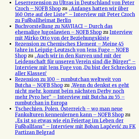
Leserrezension zu Ultras in Deutschland von Peter
Czoch – NOFB Shop
zu
„Anfangs hatten wir über
160 Orte auf der Liste“ – Interview mit Peter Czoch
zu Fußballheimat Berlin
Buchvorstellung zu NAVIJACI – Durch das
ehemalige Jugoslawien – NOFB Shop
zu
Interview
mit Mirko Otto von der Beziehungskiste
Rezension zu Chemisches Element – Meine 45
Jahre in Leipzig-Leutzsch von Jens Fuge – NOFB
Shop
zu
„Auch wir in den Kurven und mit der
Leidenschaft für unseren Verein sind die Bürger“ –
Interview mit Jens Fuge von ‚Du bist der Schrecken
aller Klassen‘
Rezension zu 100 – rumbutchan weltweit von
Butcha – NOFB Shop
zu
„Wenn du denkst es geht
nicht mehr, kommt beim nächsten Derby noch
mehr Pyro her“ – Interview mit Butcha zu 55 –
rumbutchan in Europa
Tschechien, Polen, Österreich – wo man neue
Fankulturen kennenlernen kann – NOFB Shop
zu
„Es ist so etwas wie ein Feiertag im Leben der
Fußballfans“ – Interview mit Boban Lapčević zu FK
Partizan Belgrad