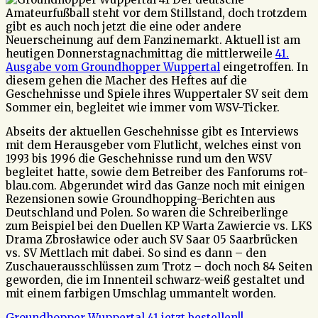
Amateurfußball steht vor dem Stillstand, doch trotzdem
gibt es auch noch jetzt die eine oder andere
Neuerscheinung auf dem Fanzinemarkt. Aktuell ist am
heutigen Donnerstagnachmittag die mittlerweile
41.
Ausgabe vom Groundhopper Wuppertal
eingetroffen. In
diesem gehen die Macher des Heftes auf die
Geschehnisse und Spiele ihres Wuppertaler SV seit dem
Sommer ein, begleitet wie immer vom WSV-Ticker.
Abseits der aktuellen Geschehnisse gibt es Interviews
mit dem Herausgeber vom Flutlicht, welches einst von
1993 bis 1996 die Geschehnisse rund um den WSV
begleitet hatte, sowie dem Betreiber des Fanforums rot-
blau.com. Abgerundet wird das Ganze noch mit einigen
Rezensionen sowie Groundhopping-Berichten aus
Deutschland und Polen. So waren die Schreiberlinge
zum Beispiel bei den Duellen KP Warta Zawiercie vs. LKS
Drama Zbrosławice oder auch SV Saar 05 Saarbrücken
vs. SV Mettlach mit dabei. So sind es dann – den
Zuschauerausschlüssen zum Trotz – doch noch 84 Seiten
geworden, die im Innenteil schwarz-weiß gestaltet und
mit einem farbigen Umschlag ummantelt worden.
Groundhopper Wuppertal 41 jetzt bestellen!!