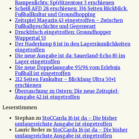
Rampenlichts: Sp(r)itzentour 3 erschienen
Scheiß AFD 28 erschienen: 336 Seiten Rückblick,
Fußballkultur und Groundhopping
Zeitspiel Magazin 43 eingetroffen – Zwischen
Fußballgeschichte und Gegenwart
Druckfrisch eingetroffen: Groundhopper
Wuppertal 53
Der Haderlump 8 ist in den Lagerräumlichkeiten
eingetroffen
Die neue Ausgabe ist da: Sauerland-Echo 85 im
Lager eingetroffen
Die neue Doppelausgabe 95/96 vom Erlebnis
Fußball ist eingetroffen
212 Seiten Fankultur – Blickfang Ultra 50+1
erschienen
Überraschung zu Ostern: Die neue Zeitspiel-
Ausgabe 42 ist eingetroffen
Leserstimmen
Stephan
zu
StoCCarda 16 ist da – Die bisher
umfangreichste Ausgabe ist eingetroffen
Lauric Reder
zu
StoCCarda 16 ist da – Die bisher
umfangreichste Ausgabe ist eingetroffen