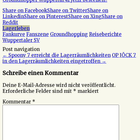
Share on Facebook
Share on Twitter
Share on
Linkedin
Share on Pinterest
Share on Xing
Share on
Reddit
Lagerleben
Fankurve
Fanszene
Groundhopping
Reiseberichte
Wuppertaler SV
Post navigation
←
Spoony 7 erreicht die Lagerräumlichkeiten
OP JÖCK 7
in den Lagerräumlichkeiten eingetroffen
→
Schreibe einen Kommentar
Deine E-Mail-Adresse wird nicht veröffentlicht.
Erforderliche Felder sind mit
*
markiert
Kommentar
*