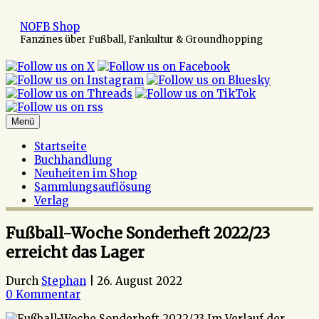
Zum
Inhalt
NOFB Shop
springen
Fanzines über Fußball, Fankultur & Groundhopping
Menü
Startseite
Buchhandlung
Neuheiten im Shop
Sammlungsauflösung
Verlag
Fußball-Woche Sonderheft 2022/23
erreicht das Lager
Durch
Stephan
|
26. August 2022
0 Kommentar
Im Verlauf der