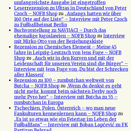
umfangreichste Ausgabe ist eingetroffen
Leserrezension zu Ultras in Deutschland von Peter
Czoch – NOFB Shop
zu
„Anfangs hatten wir über
160 Orte auf der Liste“ – Interview mit Peter Czoch
zu Fußballheimat Berlin
Buchvorstellung zu NAVIJACI – Durch das
ehemalige Jugoslawien – NOFB Shop
zu
Interview
mit Mirko Otto von der Beziehungskiste
Rezension zu Chemisches Element – Meine 45
Jahre in Leipzig-Leutzsch von Jens Fuge – NOFB
Shop
zu
„Auch wir in den Kurven und mit der
Leidenschaft für unseren Verein sind die Bürger“ –
Interview mit Jens Fuge von ‚Du bist der Schrecken
aller Klassen‘
Rezension zu 100 – rumbutchan weltweit von
Butcha – NOFB Shop
zu
„Wenn du denkst es geht
nicht mehr, kommt beim nächsten Derby noch
mehr Pyro her“ – Interview mit Butcha zu 55 –
rumbutchan in Europa
Tschechien, Polen, Österreich – wo man neue
Fankulturen kennenlernen kann – NOFB Shop
zu
„Es ist so etwas wie ein Feiertag im Leben der
Fußballfans“ – Interview mit Boban Lapčević zu FK
Partizan Belgrad