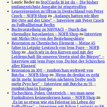
Lauric Reder
zu
StoCCarda 16 ist da – Die bisher
umfangreichste Ausgabe ist eingetroffen
Leserrezension zu Ultras in Deutschland von Peter
Czoch – NOFB Shop
zu
„Anfangs hatten wir über
160 Orte auf der Liste“ – Interview mit Peter Czoch
zu Fußballheimat Berlin
Buchvorstellung zu NAVIJACI – Durch das
ehemalige Jugoslawien – NOFB Shop
zu
Interview
mit Mirko Otto von der Beziehungskiste
Rezension zu Chemisches Element – Meine 45
Jahre in Leipzig-Leutzsch von Jens Fuge – NOFB
Shop
zu
„Auch wir in den Kurven und mit der
Leidenschaft für unseren Verein sind die Bürger“ –
Interview mit Jens Fuge von ‚Du bist der Schrecken
aller Klassen‘
Rezension zu 100 – rumbutchan weltweit von
Butcha – NOFB Shop
zu
„Wenn du denkst es geht
nicht mehr, kommt beim nächsten Derby noch
mehr Pyro her“ – Interview mit Butcha zu 55 –
rumbutchan in Europa
Tschechien, Polen, Österreich – wo man neue
Fankulturen kennenlernen kann – NOFB Shop
zu
„Es ist so etwas wie ein Feiertag im Leben der
Fußballfans“ – Interview mit Boban Lapčević zu FK