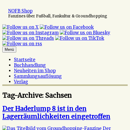
Zum
Inhalt
NOFB Shop
springen
Fanzines über Fußball, Fankultur & Groundhopping
Menü
Startseite
Buchhandlung
Neuheiten im Shop
Sammlungsauflösung
Verlag
Tag-Archive:
Sachsen
Der Haderlump 8 ist in den
Lagerräumlichkeiten eingetroffen