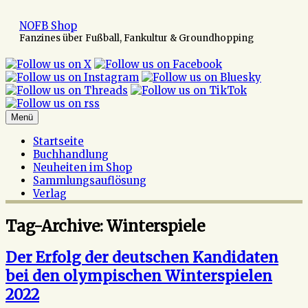
Zum
Inhalt
NOFB Shop
springen
Fanzines über Fußball, Fankultur & Groundhopping
Menü
Startseite
Buchhandlung
Neuheiten im Shop
Sammlungsauflösung
Verlag
Tag-Archive:
Winterspiele
Der Erfolg der deutschen Kandidaten
bei den olympischen Winterspielen
2022