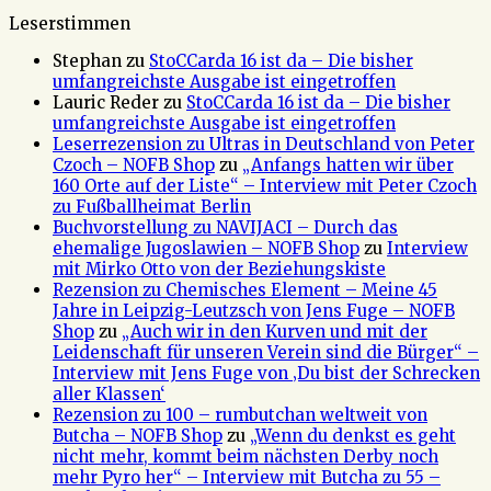
Leserstimmen
Stephan
zu
StoCCarda 16 ist da – Die bisher
umfangreichste Ausgabe ist eingetroffen
Lauric Reder
zu
StoCCarda 16 ist da – Die bisher
umfangreichste Ausgabe ist eingetroffen
Leserrezension zu Ultras in Deutschland von Peter
Czoch – NOFB Shop
zu
„Anfangs hatten wir über
160 Orte auf der Liste“ – Interview mit Peter Czoch
zu Fußballheimat Berlin
Buchvorstellung zu NAVIJACI – Durch das
ehemalige Jugoslawien – NOFB Shop
zu
Interview
mit Mirko Otto von der Beziehungskiste
Rezension zu Chemisches Element – Meine 45
Jahre in Leipzig-Leutzsch von Jens Fuge – NOFB
Shop
zu
„Auch wir in den Kurven und mit der
Leidenschaft für unseren Verein sind die Bürger“ –
Interview mit Jens Fuge von ‚Du bist der Schrecken
aller Klassen‘
Rezension zu 100 – rumbutchan weltweit von
Butcha – NOFB Shop
zu
„Wenn du denkst es geht
nicht mehr, kommt beim nächsten Derby noch
mehr Pyro her“ – Interview mit Butcha zu 55 –