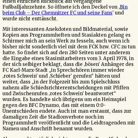
einen ehrlichen Rückblick auf vergangene
Fußballjahrzehnte. So öffnete ich den Deckel von ‚
Bin
beim Club – Der Chemnitzer FC und seine Fans
’ und
wurde nicht enttäuscht.
Mit interessanten Anekdoten und Bildmaterial, sowie
Kopien aus Programmheften und Stasiakten gelang es
Schirmer mich an sein Werk zu fesseln, auch wenn ich
bisher nicht sonderlich viel mit dem FCK bzw. CFC zu tun
hatte. So findet sich auf den 280 Seiten unter anderem
die Eingabe eines Stasimitarbeiters vom 3. April 1978, in
der sich selbiger beklagt, dass die ‚bösen’ Anhänger des
FC Karl-Marx-Stadt „in Sprechchören immer wieder
‚rotes Schwein’ und ‚Schieber’ gerufen“ hätten und
weiter, dass „in der Folgezeit bis zum Spielschluss
nahezu alle Schiedsrichterentscheidungen mit Pfiffen
und Zwischenrufen ‚rotes Schwein’ beantwortet“
wurden. Es handelte sich übrigens um ein Heimspiel
gegen den BFC Dynamo, das mit einem 0:0-
Unentschieden endete. Auch ist man erstaunt, dass zur
damaligen Zeit die Stadionverbote noch im
Programmheft veröffentlicht und die Leidtragenden mit
Namen und Anschrift benannt wurden.