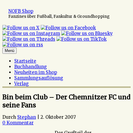
Zum
Inhalt
NOFB Shop
springen
Fanzines über Fußball, Fankultur & Groundhopping
Menü
Startseite
Buchhandlung
Neuheiten im Shop
Sammlungsauflösung
Verlag
Bin beim Club – Der Chemnitzer FC und
seine Fans
Durch
Stephan
|
2. Oktober 2007
0 Kommentar
Der Großteil der