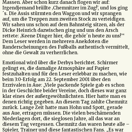
Massen. Aber schon kurz danach flogen wir auf:
Irgendjemand brüllte ‚Chemnitzer im Zug!’, und los ging
´s. Die Assis stürmten den Waggon und wir sprangen
auf, um die Treppen zum zweiten Stock zu verteidigen.
Wir sahen uns schon auf dem Bahnsteig sitzen, als der
Dicke Heinrich dazwischen ging und uns den Arsch
rettete: ‚Keene Dinger hier, die gehör´n heute zu uns!’“
Dem Leser werden in mehreren Anekdoten die
Randerscheinungen des Fußballs authentisch vermittelt,
ohne die Gewalt zu verherrlichen.
Emotional wird über die Derbys berichtet. Schirmer
gelingt es, die damalige Atmosphäre auf Papier
festzuhalten und für den Leser erlebbar zu machen, wie
beim 3:0-Erfolg am 22. September 2001 über den
Erzrivalen in Aue: „Viele packende Spiele gab es schon
in der Geschichte beider Vereine, doch dieses war ganz
klar eines der außergewöhnlichsten. Hier hatte man es
denen richtig gegeben. An diesem Tag zahlte Chemnitz
zurück. Lange Zeit hatte man Hohn und Spott, gerade
aus Aue, ertragen müssen. Die vielen beschämenden
Niederlagen dort, die sieglosen Jahre, all das war an
diesem Tag vergessen. Chemnitz das waren heute alle –
Spieler, Trainer und diese fantastischen Fans. „Es war