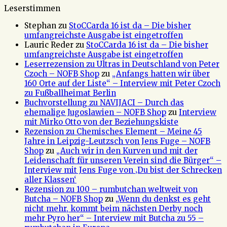
Leserstimmen
Stephan
zu
StoCCarda 16 ist da – Die bisher
umfangreichste Ausgabe ist eingetroffen
Lauric Reder
zu
StoCCarda 16 ist da – Die bisher
umfangreichste Ausgabe ist eingetroffen
Leserrezension zu Ultras in Deutschland von Peter
Czoch – NOFB Shop
zu
„Anfangs hatten wir über
160 Orte auf der Liste“ – Interview mit Peter Czoch
zu Fußballheimat Berlin
Buchvorstellung zu NAVIJACI – Durch das
ehemalige Jugoslawien – NOFB Shop
zu
Interview
mit Mirko Otto von der Beziehungskiste
Rezension zu Chemisches Element – Meine 45
Jahre in Leipzig-Leutzsch von Jens Fuge – NOFB
Shop
zu
„Auch wir in den Kurven und mit der
Leidenschaft für unseren Verein sind die Bürger“ –
Interview mit Jens Fuge von ‚Du bist der Schrecken
aller Klassen‘
Rezension zu 100 – rumbutchan weltweit von
Butcha – NOFB Shop
zu
„Wenn du denkst es geht
nicht mehr, kommt beim nächsten Derby noch
mehr Pyro her“ – Interview mit Butcha zu 55 –