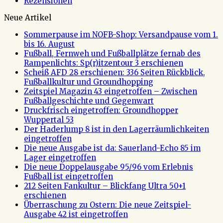
Rezensionen
Neue Artikel
Sommerpause im NOFB-Shop: Versandpause vom 1.
bis 16. August
Fußball, Fernweh und Fußballplätze fernab des
Rampenlichts: Sp(r)itzentour 3 erschienen
Scheiß AFD 28 erschienen: 336 Seiten Rückblick,
Fußballkultur und Groundhopping
Zeitspiel Magazin 43 eingetroffen – Zwischen
Fußballgeschichte und Gegenwart
Druckfrisch eingetroffen: Groundhopper
Wuppertal 53
Der Haderlump 8 ist in den Lagerräumlichkeiten
eingetroffen
Die neue Ausgabe ist da: Sauerland-Echo 85 im
Lager eingetroffen
Die neue Doppelausgabe 95/96 vom Erlebnis
Fußball ist eingetroffen
212 Seiten Fankultur – Blickfang Ultra 50+1
erschienen
Überraschung zu Ostern: Die neue Zeitspiel-
Ausgabe 42 ist eingetroffen