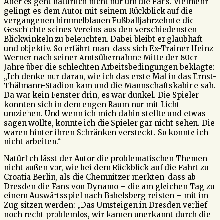
Aber es geht natürlich nicht nur um die Fans. Vielmehr
gelingt es dem Autor mit seinem Rückblick auf die
vergangenen himmelblauen Fußballjahrzehnte die
Geschichte seines Vereins aus den verschiedensten
Blickwinkeln zu beleuchten. Dabei bleibt er glaubhaft
und objektiv. So erfährt man, dass sich Ex-Trainer Heinz
Werner nach seiner Amtsübernahme Mitte der 80er
Jahre über die schlechten Arbeitsbedingungen beklagte:
„Ich denke nur daran, wie ich das erste Mal in das Ernst-
Thälmann-Stadion kam und die Mannschaftskabine sah.
Da war kein Fenster drin, es war dunkel. Die Spieler
konnten sich in dem engen Raum nur mit Licht
umziehen. Und wenn ich mich dahin stellte und etwas
sagen wollte, konnte ich die Spieler gar nicht sehen. Die
waren hinter ihren Schränken versteckt. So konnte ich
nicht arbeiten.“
Natürlich lässt der Autor die problematischen Themen
nicht außen vor, wie bei dem Rückblick auf die Fahrt zu
Croatia Berlin, als die Chemnitzer merkten, dass ab
Dresden die Fans von Dynamo – die am gleichen Tag zu
einem Auswärtsspiel nach Babelsberg reisten – mit im
Zug sitzen werden: „Das Umsteigen in Dresden verlief
noch recht problemlos, wir kamen unerkannt durch die