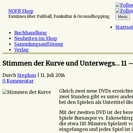
Zum
Inhalt
NOFB Shop
springen
Fanzines über Fußball, Fankultur & Groundhopping
Menü
Startse
Buchhandlung
Neuheiten im Shop
Sammlungsauflösung
Verlag
Stimmen der Kurve und Unterwegs… 11 – C
Durch
Stephan
|
11. Juli 2014
0 Kommentar
Gleich zwei neue DVDs erreichten
zwei Stunden gibt es unter and
bei den Spielen als Untertitel ü
Mit der zweiten DVD ist der bere
Spiele Bursaspor vs. Eskesehirs
die etwa 110 Minuten Spielzeit 
eingefangen und jedes Spiel ist 