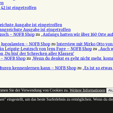
en
42 ist eingetroffen
eichste Ausgabe ist eingetroffen
fangreichste Ausgabe ist eingetroffen
 Czoch – NOFB Shop
zu
„Anfangs hatten wir über 160 Orte au
e Jugoslawien – NOFB Shop
zu
Interview mit Mirko Otto von
in Leipzig-Leutzsch von Jens Fuge – NOFB Shop
zu
„Auch w
n ‚Du bist der Schrecken aller Klassen‘
a – NOFB Shop
zu
„Wenn du denkst es geht nicht mehr, kom
ulturen kennenlernen kann – NOFB Shop
zu
„Es ist so etwa
timmen Sie der Verwendung von Cookies zu.
Weitere Informationen
Akz
sen" eingestellt, um das beste Surferlebnis zu ermöglichen. Wenn du 