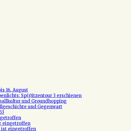
s 16. August
nlichts: Sp(r)itzentour 3 erschienen
ßballkultur und Groundhopping
allgeschichte und Gegenwart
53
getroffen
r eingetroffen
ist eingetroffen