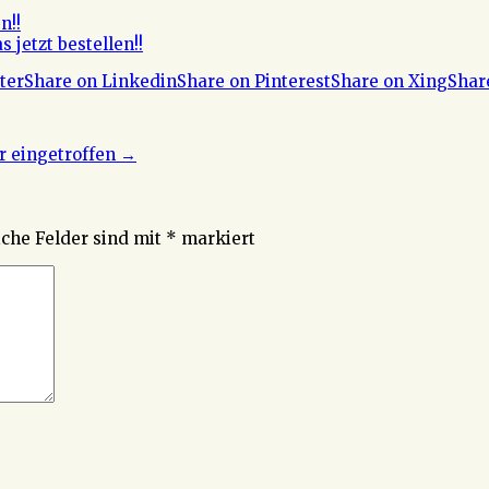
n!!
 jetzt bestellen!!
ter
Share on Linkedin
Share on Pinterest
Share on Xing
Shar
r eingetroffen
→
iche Felder sind mit
*
markiert