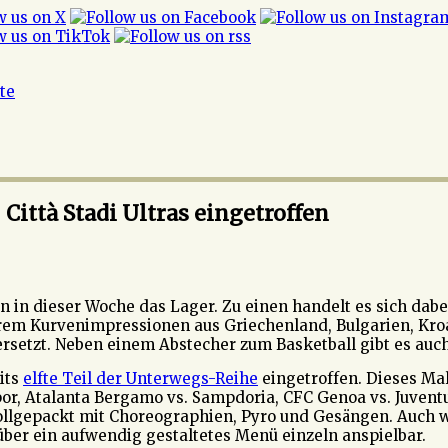
ite
ittà Stadi Ultras eingetroffen
 in dieser Woche das Lager. Zu einen handelt es sich dabe
erem Kurvenimpressionen aus Griechenland, Bulgarien, Kro
bersetzt. Neben einem Abstecher zum Basketball gibt es auc
its
elfte Teil der Unterwegs-Reihe
eingetroffen. Dieses Ma
por, Atalanta Bergamo vs. Sampdoria, CFC Genoa vs. Juvent
vollgepackt mit Choreographien, Pyro und Gesängen. Auch 
über ein aufwendig gestaltetes Menü einzeln anspielbar.