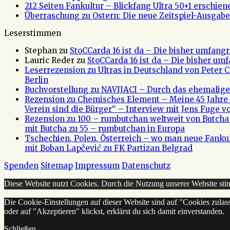
212 Seiten Fankultur – Blickfang Ultra 50+1 erschien
Überraschung zu Ostern: Die neue Zeitspiel-Ausgabe 
Leserstimmen
Stephan
zu
StoCCarda 16 ist da – Die bisher umfangr
Lauric Reder
zu
StoCCarda 16 ist da – Die bisher um
Leserrezension zu Ultras in Deutschland von Peter
Berlin
Buchvorstellung zu NAVIJACI – Durch das ehemalig
Rezension zu Chemisches Element – Meine 45 Jahre 
Verein sind die Bürger“ – Interview mit Jens Fuge vo
Rezension zu 100 – rumbutchan weltweit von Butch
mit Butcha zu 55 – rumbutchan in Europa
Tschechien, Polen, Österreich – wo man neue Fank
mit Boban Lapčević zu FK Partizan Belgrad
Spenden
Sitemap
Impressum
Datenschutz
Diese Website nutzt Cookies. Durch die Nutzung unserer Website s
Die Cookie-Einstellungen auf dieser Website sind auf "Cookies zulas
oder auf "Akzeptieren" klickst, erklärst du sich damit einverstanden.
Schließen