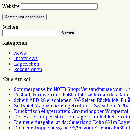
Website
Suchen
Suchen
Kategorien
News
Interviews
Lagerleben
Rezensionen
Neue Artikel
Sommerpause im NOFB-Shop: Versandpause vom 1. bi
Fußball, Fernweh und Fußballplätze fernab des Rampe
Scheiß AFD 28 erschienen: 336 Seiten Rückblick, Fu
Zeitspiel Magazin 43 eingetroffen – Zwischen Fußb
Druckfrisch eingetroffen: Groundhopper Wuppertal 
Der Haderlump 8 ist in den Lagerräumlichkeiten ein
Die neue Ausgabe ist da: Sauerland-Echo 85 im Lage
Die neue Doppelausgabe 95/96 vom Erlebnis Fußball 