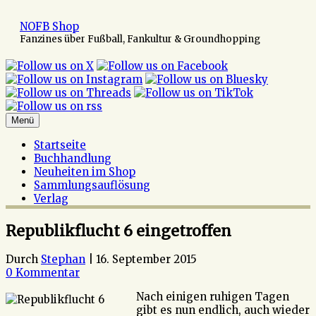
Zum
Inhalt
NOFB Shop
springen
Fanzines über Fußball, Fankultur & Groundhopping
Menü
Startseite
Buchhandlung
Neuheiten im Shop
Sammlungsauflösung
Verlag
Republikflucht 6 eingetroffen
Durch
Stephan
|
16. September 2015
0 Kommentar
Nach einigen ruhigen Tagen
gibt es nun endlich, auch wieder