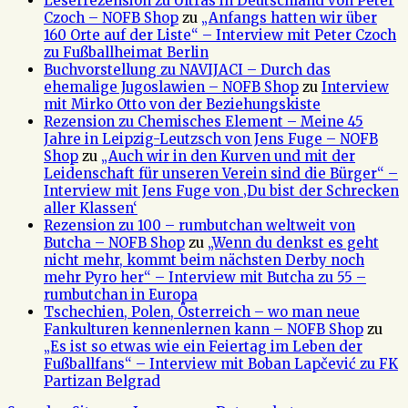
Leserrezension zu Ultras in Deutschland von Peter
Czoch – NOFB Shop
zu
„Anfangs hatten wir über
160 Orte auf der Liste“ – Interview mit Peter Czoch
zu Fußballheimat Berlin
Buchvorstellung zu NAVIJACI – Durch das
ehemalige Jugoslawien – NOFB Shop
zu
Interview
mit Mirko Otto von der Beziehungskiste
Rezension zu Chemisches Element – Meine 45
Jahre in Leipzig-Leutzsch von Jens Fuge – NOFB
Shop
zu
„Auch wir in den Kurven und mit der
Leidenschaft für unseren Verein sind die Bürger“ –
Interview mit Jens Fuge von ‚Du bist der Schrecken
aller Klassen‘
Rezension zu 100 – rumbutchan weltweit von
Butcha – NOFB Shop
zu
„Wenn du denkst es geht
nicht mehr, kommt beim nächsten Derby noch
mehr Pyro her“ – Interview mit Butcha zu 55 –
rumbutchan in Europa
Tschechien, Polen, Österreich – wo man neue
Fankulturen kennenlernen kann – NOFB Shop
zu
„Es ist so etwas wie ein Feiertag im Leben der
Fußballfans“ – Interview mit Boban Lapčević zu FK
Partizan Belgrad