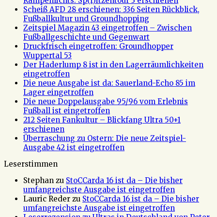
Rampenlichts: Sp(r)itzentour 3 erschienen
Scheiß AFD 28 erschienen: 336 Seiten Rückblick,
Fußballkultur und Groundhopping
Zeitspiel Magazin 43 eingetroffen – Zwischen
Fußballgeschichte und Gegenwart
Druckfrisch eingetroffen: Groundhopper
Wuppertal 53
Der Haderlump 8 ist in den Lagerräumlichkeiten
eingetroffen
Die neue Ausgabe ist da: Sauerland-Echo 85 im
Lager eingetroffen
Die neue Doppelausgabe 95/96 vom Erlebnis
Fußball ist eingetroffen
212 Seiten Fankultur – Blickfang Ultra 50+1
erschienen
Überraschung zu Ostern: Die neue Zeitspiel-
Ausgabe 42 ist eingetroffen
Leserstimmen
Stephan
zu
StoCCarda 16 ist da – Die bisher
umfangreichste Ausgabe ist eingetroffen
Lauric Reder
zu
StoCCarda 16 ist da – Die bisher
umfangreichste Ausgabe ist eingetroffen