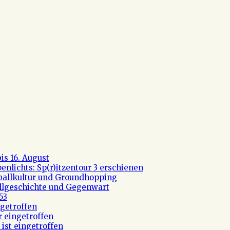
s 16. August
nlichts: Sp(r)itzentour 3 erschienen
ßballkultur und Groundhopping
allgeschichte und Gegenwart
53
getroffen
r eingetroffen
ist eingetroffen