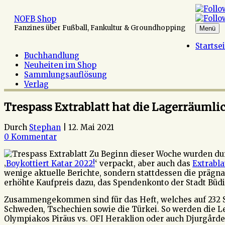
Zum
Inhalt
NOFB Shop
springen
Fanzines über Fußball, Fankultur & Groundhopping
Menü
Startse
Buchhandlung
Neuheiten im Shop
Sammlungsauflösung
Verlag
Trespass Extrablatt hat die Lagerräumli
Durch
Stephan
|
12. Mai 2021
0 Kommentar
Zu Beginn dieser Woche wurden dur
‚
Boykottiert Katar 2022!
‘ verpackt, aber auch das
Extrabl
wenige aktuelle Berichte, sondern stattdessen die präg
erhöhte Kaufpreis dazu, das Spendenkonto der Stadt Büdi
Zusammengekommen sind für das Heft, welches auf 232 Se
Schweden, Tschechien sowie die Türkei. So werden die Les
Olympiakos Piräus vs. OFI Heraklion oder auch Djurgård