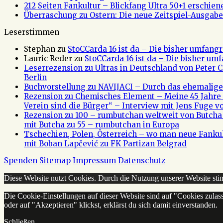
212 Seiten Fankultur – Blickfang Ultra 50+1 erschien
Überraschung zu Ostern: Die neue Zeitspiel-Ausgabe 
Leserstimmen
Stephan
zu
StoCCarda 16 ist da – Die bisher umfangr
Lauric Reder
zu
StoCCarda 16 ist da – Die bisher um
Leserrezension zu Ultras in Deutschland von Peter
Berlin
Buchvorstellung zu NAVIJACI – Durch das ehemalig
Rezension zu Chemisches Element – Meine 45 Jahre 
Verein sind die Bürger“ – Interview mit Jens Fuge vo
Rezension zu 100 – rumbutchan weltweit von Butch
mit Butcha zu 55 – rumbutchan in Europa
Tschechien, Polen, Österreich – wo man neue Fank
mit Boban Lapčević zu FK Partizan Belgrad
Spenden
Sitemap
Impressum
Datenschutz
Diese Website nutzt Cookies. Durch die Nutzung unserer Website s
Die Cookie-Einstellungen auf dieser Website sind auf "Cookies zulas
oder auf "Akzeptieren" klickst, erklärst du sich damit einverstanden.
Schließen