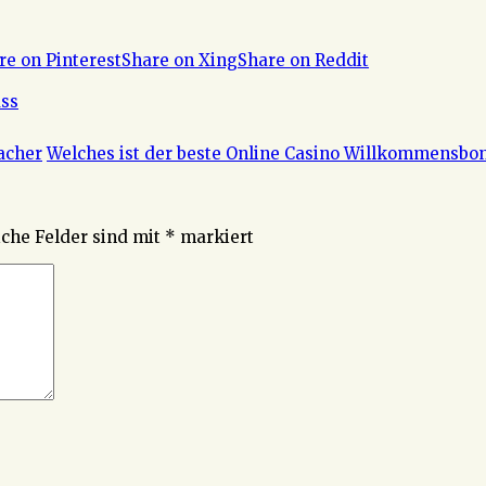
re on Pinterest
Share on Xing
Share on Reddit
ss
acher
Welches ist der beste Online Casino Willkommensbo
iche Felder sind mit
*
markiert