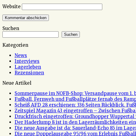
Website
Suchen
Suchen
Kategorien
News
Interviews
Lagerleben
Rezensionen
Neue Artikel
Sommerpause im NOFB-Shop: Versandpause vom 1. bi
Fußball, Fernweh und Fußballplätze fernab des Rampe
Scheiß AFD 28 erschienen: 336 Seiten Rückblick, Fu
Zeitspiel Magazin 43 eingetroffen – Zwischen Fußb
Druckfrisch eingetroffen: Groundhopper Wuppertal 
Der Haderlump 8 ist in den Lagerräumlichkeiten ein
Die neue Ausgabe ist da: Sauerland-Echo 85 im Lage
Die neue Doppelausgabe 95/96 vom Erlebnis Fußball 