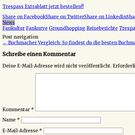
Trespass Extrablatt jetzt bestellen!!
Share on Facebook
Share on Twitter
Share on Linkedin
Sha
News
Fankultur
Fankurve
Groundhopping
Reiseberichte
Trespa
Post navigation
←
Buchmacher Vergleich: So findest du die besten Buchm
Schreibe einen Kommentar
Deine E-Mail-Adresse wird nicht veröffentlicht.
Erforderl
Kommentar
*
Name
*
E-Mail-Adresse
*