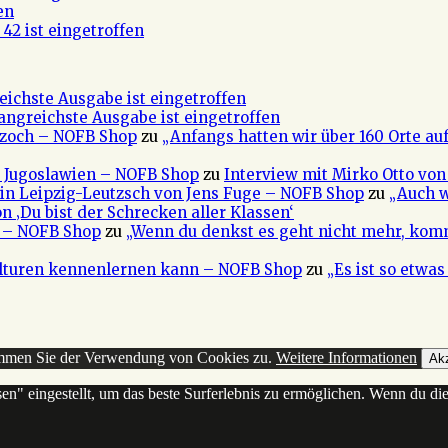
en
42 ist eingetroffen
eichste Ausgabe ist eingetroffen
fangreichste Ausgabe ist eingetroffen
 Czoch – NOFB Shop
zu
„Anfangs hatten wir über 160 Orte au
e Jugoslawien – NOFB Shop
zu
Interview mit Mirko Otto von
in Leipzig-Leutzsch von Jens Fuge – NOFB Shop
zu
„Auch w
n ‚Du bist der Schrecken aller Klassen‘
a – NOFB Shop
zu
„Wenn du denkst es geht nicht mehr, kom
ulturen kennenlernen kann – NOFB Shop
zu
„Es ist so etwa
timmen Sie der Verwendung von Cookies zu.
Weitere Informationen
Akz
sen" eingestellt, um das beste Surferlebnis zu ermöglichen. Wenn du 