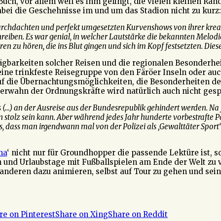
Buch, vor allem weil es ihm gelingt, die vielen kleinen R
ei die Geschehnisse im und um das Stadion nicht zu kurz:
urchdachten und perfekt umgesetzten Kurvenshows von ihrer kreat
chreiben. Es war genial, in welcher Lautstärke die bekannten Me
 zu hören, die ins Blut gingen und sich im Kopf festsetzten. Dies
gbarkeiten solcher Reisen und die regionalen Besonderheite
eine trinkfeste Reisegruppe von den Färöer Inseln oder auc
auf die Übernachtungsmöglichkeiten, die Besonderheiten de
erwahn der Ordnungskräfte wird natürlich auch nicht gesp
…) an der Ausreise aus der Bundesrepublik gehindert werden. Na 
n stolz sein kann. Aber während jedes Jahr hunderte vorbestrafte 
s, dass man irgendwann mal von der Polizei als ‚Gewalttäter Sport‘ 
na
‘ nicht nur für Groundhopper die passende Lektüre ist, s
n und Urlaubstage mit Fußballspielen am Ende der Welt zu 
 anderen dazu animieren, selbst auf Tour zu gehen und sei
re on Pinterest
Share on Xing
Share on Reddit