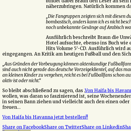
bindet dabei Braun den Leser an sein 
näherzubringen. Natürlich kommen dab
„Die Fangruppen zeigten sich mit diesen d
bombastisch, anders kann ich es nicht bes
noch unbekannte Gesänge auf Arabisch waren
Ausführlich beschreibt Braun die Unwä
Hotel aufsuchte, ebenso ins Buch wie 
Hits Volume 5‘-CD. Ausführlich wird 
eingegangen. An Kritik am heutigen Fußball und den Sich
„Aus Gründen der Vorbeugung können aktenkundige Fußballfans (
sind auch nicht gerade das deutsche Vorzeigeklientel, auf das ma
an kleinen Kinder zu vergehen, reicht es bei Fußballfans schon au
aktiv ist oder nicht.“
So bleibt abschließend zu sagen, das ‚
Von Haifa bis Havan
wollen, was daran so faszinierend ist, seine Wochenende
in seinen Bann ziehen und vielleicht auch den einen oder
freuen…
Von Haifa bis Havanna jetzt bestellen!!
Share on Facebook
Share on Twitter
Share on Linkedin
Sha