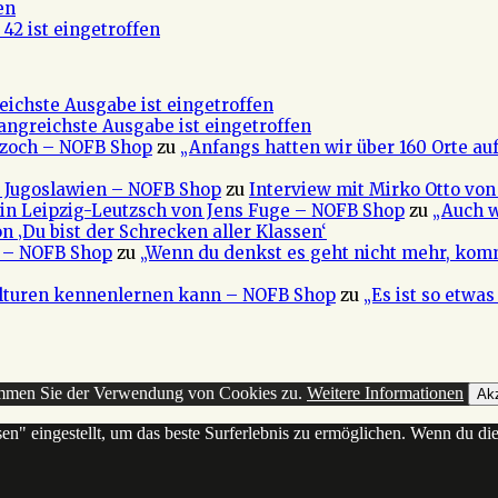
en
42 ist eingetroffen
eichste Ausgabe ist eingetroffen
fangreichste Ausgabe ist eingetroffen
 Czoch – NOFB Shop
zu
„Anfangs hatten wir über 160 Orte au
e Jugoslawien – NOFB Shop
zu
Interview mit Mirko Otto von
in Leipzig-Leutzsch von Jens Fuge – NOFB Shop
zu
„Auch w
n ‚Du bist der Schrecken aller Klassen‘
a – NOFB Shop
zu
„Wenn du denkst es geht nicht mehr, kom
ulturen kennenlernen kann – NOFB Shop
zu
„Es ist so etwa
timmen Sie der Verwendung von Cookies zu.
Weitere Informationen
Akz
sen" eingestellt, um das beste Surferlebnis zu ermöglichen. Wenn du 