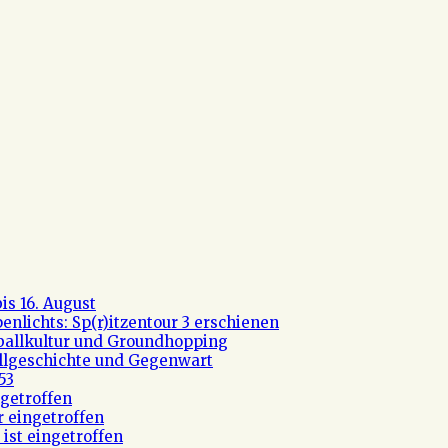
s 16. August
nlichts: Sp(r)itzentour 3 erschienen
ßballkultur und Groundhopping
allgeschichte und Gegenwart
53
getroffen
r eingetroffen
ist eingetroffen