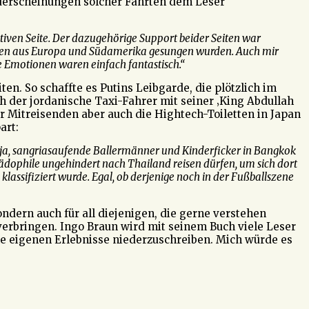
anderscheinungen solcher Fahrten dem Leser
iven Seite. Der dazugehörige Support beider Seiten war
lodien aus Europa und Südamerika gesungen wurden. Auch mir
e Emotionen waren einfach fantastisch.“
n. So schaffte es Putins Leibgarde, die plötzlich im
h der jordanische Taxi-Fahrer mit seiner ‚King Abdullah
r Mitreisenden aber auch die Hightech-Toiletten in Japan
art:
ja, sangriasaufende Ballermänner und Kinderficker in Bangkok
Pädophile ungehindert nach Thailand reisen dürfen, um sich dort
klassifiziert wurde. Egal, ob derjenige noch in der Fußballszene
ondern auch für all diejenigen, die gerne verstehen
verbringen. Ingo Braun wird mit seinem Buch viele Leser
ne eigenen Erlebnisse niederzuschreiben. Mich würde es