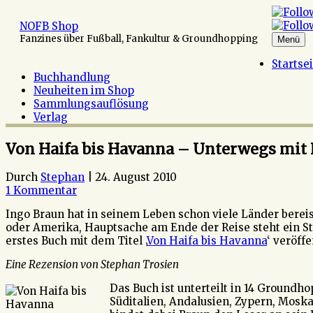
Zum
Inhalt
NOFB Shop
springen
Fanzines über Fußball, Fankultur & Groundhopping
Menü
Startse
Buchhandlung
Neuheiten im Shop
Sammlungsauflösung
Verlag
Von Haifa bis Havanna – Unterwegs mit
Durch
Stephan
|
24. August 2010
1 Kommentar
Ingo Braun hat in seinem Leben schon viele Länder bereist
oder Amerika, Hauptsache am Ende der Reise steht ein S
erstes Buch mit dem Titel ‚
Von Haifa bis Havanna
‘ veröffe
Eine Rezension von Stephan Trosien
Das Buch ist unterteilt in 14 Groundh
Süditalien, Andalusien, Zypern, Moska