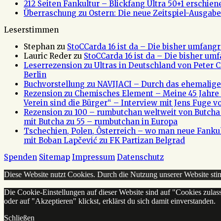
212 Seiten Fankultur – Blickfang Ultra 50+1 erschien
Überraschung zu Ostern: Die neue Zeitspiel-Ausgabe 
Leserstimmen
Stephan
zu
StoCCarda 16 ist da – Die bisher umfangr
Lauric Reder
zu
StoCCarda 16 ist da – Die bisher um
Leserrezension zu Ultras in Deutschland von Peter
Berlin
Buchvorstellung zu NAVIJACI – Durch das ehemalig
Rezension zu Chemisches Element – Meine 45 Jahre 
Verein sind die Bürger“ – Interview mit Jens Fuge vo
Rezension zu 100 – rumbutchan weltweit von Butch
mit Butcha zu 55 – rumbutchan in Europa
Tschechien, Polen, Österreich – wo man neue Fank
mit Boban Lapčević zu FK Partizan Belgrad
Spenden
Sitemap
Impressum
Datenschutz
Diese Website nutzt Cookies. Durch die Nutzung unserer Website s
Die Cookie-Einstellungen auf dieser Website sind auf "Cookies zulas
oder auf "Akzeptieren" klickst, erklärst du sich damit einverstanden.
Schließen