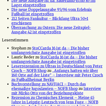
Die neue Ausgabe ist da: Sauerland-Echo 85 im
Lager eingetroffen
Die neue Doppelausgabe 95/96 vom Erlebnis
Fußball ist eingetroffen
212 Seiten Fankultur – Blickfang Ultra 50+1
erschienen
Überraschung zu Ostern: Die neue Zeitspiel-
Ausgabe 42 ist eingetroffen
Leserstimmen
Stephan
zu
StoCCarda 16 ist da – Die bisher
umfangreichste Ausgabe ist eingetroffen
Lauric Reder
zu
StoCCarda 16 ist da – Die bisher
umfangreichste Ausgabe ist eingetroffen
Leserrezension zu Ultras in Deutschland von Peter
Czoch – NOFB Shop
zu
„Anfangs hatten wir über
160 Orte auf der Liste“ – Interview mit Peter Czoch
zu Fußballheimat Berlin
Buchvorstellung zu NAVIJACI – Durch das
ehemalige Jugoslawien – NOFB Shop
zu
Interview
mit Mirko Otto von der Beziehungskiste
Rezension zu Chemisches Element – Meine 45
Jahre in Leipzig-Leutzsch von Jens Fuge – NOFB