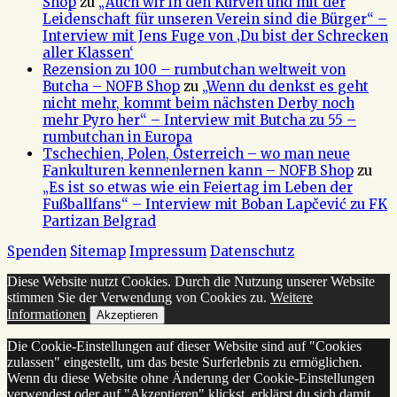
Shop
zu
„Auch wir in den Kurven und mit der
Leidenschaft für unseren Verein sind die Bürger“ –
Interview mit Jens Fuge von ‚Du bist der Schrecken
aller Klassen‘
Rezension zu 100 – rumbutchan weltweit von
Butcha – NOFB Shop
zu
„Wenn du denkst es geht
nicht mehr, kommt beim nächsten Derby noch
mehr Pyro her“ – Interview mit Butcha zu 55 –
rumbutchan in Europa
Tschechien, Polen, Österreich – wo man neue
Fankulturen kennenlernen kann – NOFB Shop
zu
„Es ist so etwas wie ein Feiertag im Leben der
Fußballfans“ – Interview mit Boban Lapčević zu FK
Partizan Belgrad
Spenden
Sitemap
Impressum
Datenschutz
Diese Website nutzt Cookies. Durch die Nutzung unserer Website
stimmen Sie der Verwendung von Cookies zu.
Weitere
Informationen
Akzeptieren
Die Cookie-Einstellungen auf dieser Website sind auf "Cookies
zulassen" eingestellt, um das beste Surferlebnis zu ermöglichen.
Wenn du diese Website ohne Änderung der Cookie-Einstellungen
verwendest oder auf "Akzeptieren" klickst, erklärst du sich damit