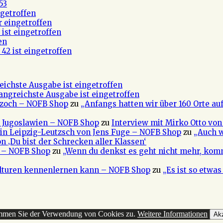
53
getroffen
r eingetroffen
ist eingetroffen
en
42 ist eingetroffen
eichste Ausgabe ist eingetroffen
fangreichste Ausgabe ist eingetroffen
 Czoch – NOFB Shop
zu
„Anfangs hatten wir über 160 Orte au
e Jugoslawien – NOFB Shop
zu
Interview mit Mirko Otto von
in Leipzig-Leutzsch von Jens Fuge – NOFB Shop
zu
„Auch w
n ‚Du bist der Schrecken aller Klassen‘
a – NOFB Shop
zu
„Wenn du denkst es geht nicht mehr, kom
ulturen kennenlernen kann – NOFB Shop
zu
„Es ist so etwa
timmen Sie der Verwendung von Cookies zu.
Weitere Informationen
Akz