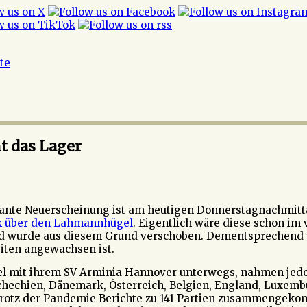
ite
t das Lager
sante Neuerscheinung ist am heutigen Donnerstagnachmitta
ck über den Lahmannhügel
. Eigentlich wäre diese schon i
nd wurde aus diesem Grund verschoben. Dementsprechend 
eiten angewachsen ist.
iel mit ihrem SV Arminia Hannover unterwegs, nahmen jedo
Tschechien, Dänemark, Österreich, Belgien, England, Luxem
rotz der Pandemie Berichte zu 141 Partien zusammengekom