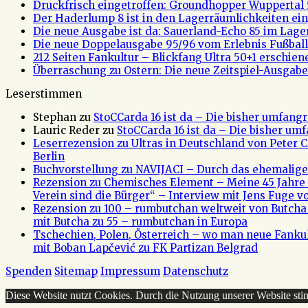
Druckfrisch eingetroffen: Groundhopper Wuppertal 
Der Haderlump 8 ist in den Lagerräumlichkeiten ein
Die neue Ausgabe ist da: Sauerland-Echo 85 im Lage
Die neue Doppelausgabe 95/96 vom Erlebnis Fußball 
212 Seiten Fankultur – Blickfang Ultra 50+1 erschien
Überraschung zu Ostern: Die neue Zeitspiel-Ausgabe 
Leserstimmen
Stephan
zu
StoCCarda 16 ist da – Die bisher umfangr
Lauric Reder
zu
StoCCarda 16 ist da – Die bisher um
Leserrezension zu Ultras in Deutschland von Peter
Berlin
Buchvorstellung zu NAVIJACI – Durch das ehemalig
Rezension zu Chemisches Element – Meine 45 Jahre 
Verein sind die Bürger“ – Interview mit Jens Fuge vo
Rezension zu 100 – rumbutchan weltweit von Butch
mit Butcha zu 55 – rumbutchan in Europa
Tschechien, Polen, Österreich – wo man neue Fank
mit Boban Lapčević zu FK Partizan Belgrad
Spenden
Sitemap
Impressum
Datenschutz
Diese Website nutzt Cookies. Durch die Nutzung unserer Website s