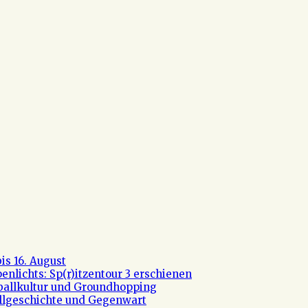
s 16. August
nlichts: Sp(r)itzentour 3 erschienen
ßballkultur und Groundhopping
allgeschichte und Gegenwart