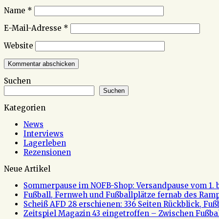
Name
*
E-Mail-Adresse
*
Website
Suchen
Suchen
Kategorien
News
Interviews
Lagerleben
Rezensionen
Neue Artikel
Sommerpause im NOFB-Shop: Versandpause vom 1. bi
Fußball, Fernweh und Fußballplätze fernab des Rampe
Scheiß AFD 28 erschienen: 336 Seiten Rückblick, Fu
Zeitspiel Magazin 43 eingetroffen – Zwischen Fußb