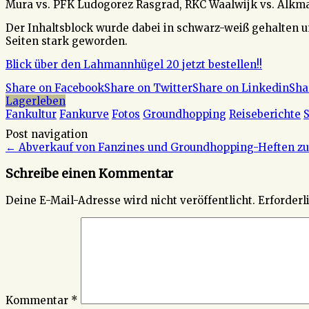
Mura vs. PFK Ludogorez Rasgrad, RKC Waalwijk vs. Alkma
Der Inhaltsblock wurde dabei in schwarz-weiß gehalten u
Seiten stark geworden.
Blick über den Lahmannhügel 20 jetzt bestellen!!
Share on Facebook
Share on Twitter
Share on Linkedin
Sha
Lagerleben
Fankultur
Fankurve
Fotos
Groundhopping
Reiseberichte
Post navigation
←
Abverkauf von Fanzines und Groundhopping-Heften z
Schreibe einen Kommentar
Deine E-Mail-Adresse wird nicht veröffentlicht.
Erforderl
Kommentar
*