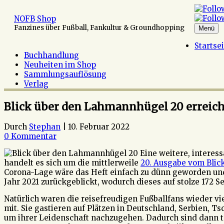
Zum
Inhalt
NOFB Shop
springen
Fanzines über Fußball, Fankultur & Groundhopping
Menü
Startse
Buchhandlung
Neuheiten im Shop
Sammlungsauflösung
Verlag
Blick über den Lahmannhügel 20 erreich
Durch
Stephan
|
10. Februar 2022
0 Kommentar
Eine weitere, interes
handelt es sich um die mittlerweile
20. Ausgabe vom Bli
Corona-Lage wäre das Heft einfach zu dünn geworden u
Jahr 2021 zurückgeblickt, wodurch dieses auf stolze 172 S
Natürlich waren die reisefreudigen Fußballfans wieder v
mit. Sie gastieren auf Plätzen in Deutschland, Serbien, 
um ihrer Leidenschaft nachzugehen. Dadurch sind dann t