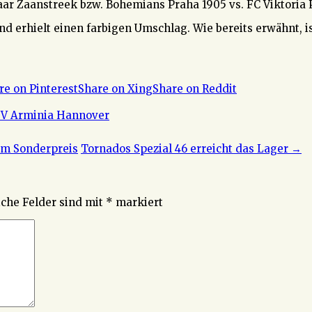
ar Zaanstreek bzw. Bohemians Praha 1905 vs. FC Viktoria 
nd erhielt einen farbigen Umschlag. Wie bereits erwähnt, 
re on Pinterest
Share on Xing
Share on Reddit
SV Arminia Hannover
um Sonderpreis
Tornados Spezial 46 erreicht das Lager
→
iche Felder sind mit
*
markiert