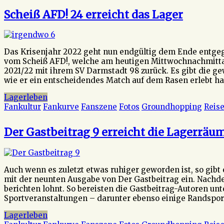
Scheiß AFD! 24 erreicht das Lager
Das Krisenjahr 2022 geht nun endgültig dem Ende entgeg
vom Scheiß AFD!, welche am heutigen Mittwochnachmittag 
2021/22 mit ihrem SV Darmstadt 98 zurück. Es gibt die g
wie er ein entscheidendes Match auf dem Rasen erlebt ha
Lagerleben
Fankultur
Fankurve
Fanszene
Fotos
Groundhopping
Reise
Der Gastbeitrag 9 erreicht die Lagerräu
Auch wenn es zuletzt etwas ruhiger geworden ist, so gib
mit der neunten Ausgabe von Der Gastbeitrag ein. Nachdem 
berichten lohnt. So bereisten die Gastbeitrag-Autoren unt
Sportveranstaltungen – darunter ebenso einige Randspor
Lagerleben