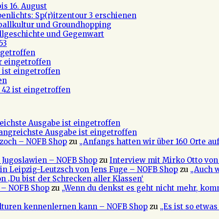
s 16. August
nlichts: Sp(r)itzentour 3 erschienen
ßballkultur und Groundhopping
allgeschichte und Gegenwart
53
getroffen
r eingetroffen
ist eingetroffen
en
42 ist eingetroffen
eichste Ausgabe ist eingetroffen
fangreichste Ausgabe ist eingetroffen
 Czoch – NOFB Shop
zu
„Anfangs hatten wir über 160 Orte au
e Jugoslawien – NOFB Shop
zu
Interview mit Mirko Otto von
in Leipzig-Leutzsch von Jens Fuge – NOFB Shop
zu
„Auch w
n ‚Du bist der Schrecken aller Klassen‘
a – NOFB Shop
zu
„Wenn du denkst es geht nicht mehr, kom
ulturen kennenlernen kann – NOFB Shop
zu
„Es ist so etwa