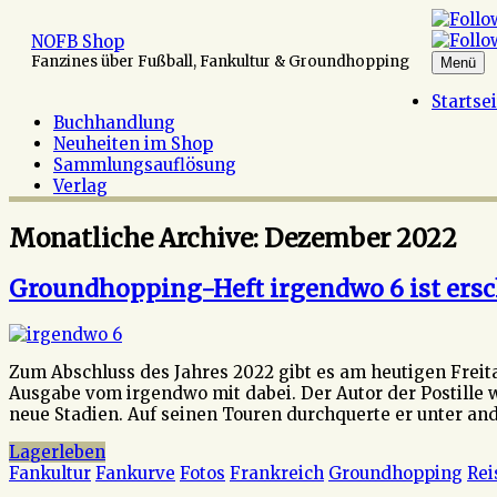
Zum
Inhalt
NOFB Shop
springen
Fanzines über Fußball, Fankultur & Groundhopping
Menü
Startse
Buchhandlung
Neuheiten im Shop
Sammlungsauflösung
Verlag
Monatliche Archive:
Dezember 2022
Groundhopping-Heft irgendwo 6 ist ers
Zum Abschluss des Jahres 2022 gibt es am heutigen Freit
Ausgabe vom irgendwo mit dabei. Der Autor der Postille w
neue Stadien. Auf seinen Touren durchquerte er unter an
Lagerleben
Fankultur
Fankurve
Fotos
Frankreich
Groundhopping
Rei