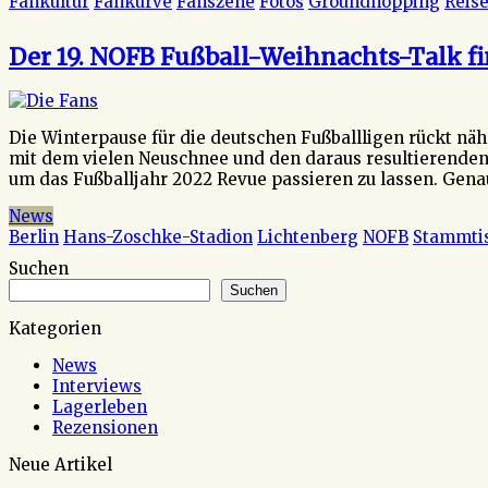
Fankultur
Fankurve
Fanszene
Fotos
Groundhopping
Reise
Der 19. NOFB Fußball-Weihnachts-Talk f
Die Winterpause für die deutschen Fußballligen rückt näh
mit dem vielen Neuschnee und den daraus resultierenden 
um das Fußballjahr 2022 Revue passieren zu lassen. Gena
News
Berlin
Hans-Zoschke-Stadion
Lichtenberg
NOFB
Stammti
Suchen
Suchen
Kategorien
News
Interviews
Lagerleben
Rezensionen
Neue Artikel