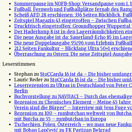
Sommerpause im NOFB-Shop: Versandpause vom 1. bi
Fußball, Fernweh und Fußballplätze fernab des Rampe
Scheiß AFD 28 erschienen: 336 Seiten Rückblick, Fu
Zeitspiel Magazin 43 eingetroffen – Zwischen Fußb
Druckfrisch eingetroffen: Groundhopper Wuppertal 
Der Haderlump 8 ist in den Lagerräumlichkeiten ein
Die neue Ausgabe ist da: Sauerland-Echo 85 im Lage
Die neue Doppelausgabe 95/96 vom Erlebnis Fußball 
212 Seiten Fankultur – Blickfang Ultra 50+1 erschien
Überraschung zu Ostern: Die neue Zeitspiel-Ausgabe 
Leserstimmen
Stephan
zu
StoCCarda 16 ist da – Die bisher umfangr
Lauric Reder
zu
StoCCarda 16 ist da – Die bisher um
Leserrezension zu Ultras in Deutschland von Peter
Berlin
Buchvorstellung zu NAVIJACI – Durch das ehemalig
Rezension zu Chemisches Element – Meine 45 Jahre 
Verein sind die Bürger“ – Interview mit Jens Fuge vo
Rezension zu 100 – rumbutchan weltweit von Butch
mit Butcha zu 55 – rumbutchan in Europa
Tschechien, Polen, Österreich – wo man neue Fank
mit Boban Lapčević zu FK Partizan Belgrad