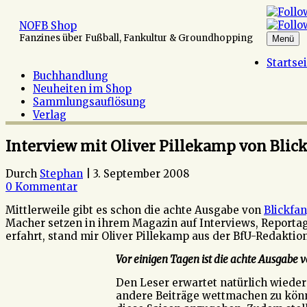
Zum
Inhalt
NOFB Shop
springen
Fanzines über Fußball, Fankultur & Groundhopping
Menü
Startse
Buchhandlung
Neuheiten im Shop
Sammlungsauflösung
Verlag
Interview mit Oliver Pillekamp von Blic
Durch
Stephan
|
3. September 2008
0 Kommentar
Mittlerweile gibt es schon die achte Ausgabe von
Blickfan
Macher setzen in ihrem Magazin auf Interviews, Reportag
erfahrt, stand mir Oliver Pillekamp aus der BfU-Redaktio
Vor einigen Tagen ist die achte Ausgabe v
Den Leser erwartet natürlich wieder
andere Beiträge wettmachen zu könne