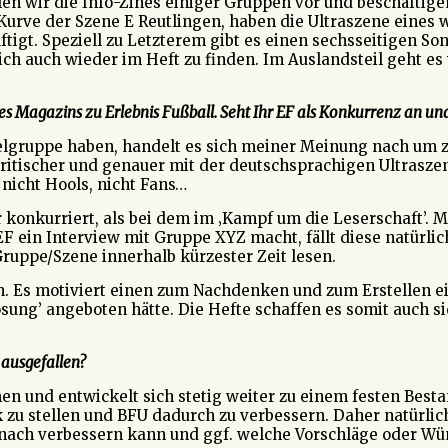
en wir die Info-Zines einiger Gruppen vor und beschäftige
ie Kurve der Szene E Reutlingen, haben die Ultraszene ein
ftigt. Speziell zu Letzterem gibt es einen sechsseitigen So
ich auch wieder im Heft zu finden. Im Auslandsteil geht es
res Magazins zu Erlebnis Fußball. Seht Ihr EF als Konkurrenz an un
ielgruppe haben, handelt es sich meiner Meinung nach um 
, kritischer und genauer mit der deutschsprachigen Ultrasz
 nicht Hools, nicht Fans…
 konkurriert, als bei dem im ‚Kampf um die Leserschaft’. 
 EF ein Interview mit Gruppe XYZ macht, fällt diese natürl
Gruppe/Szene innerhalb kürzester Zeit lesen.
. Es motiviert einen zum Nachdenken und zum Erstellen ein
sung’ angeboten hätte. Die Hefte schaffen es somit auch s
 ausgefallen?
 und entwickelt sich stetig weiter zu einem festen Bestand
 zu stellen und BFU dadurch zu verbessern. Daher natürlich
t nach verbessern kann und ggf. welche Vorschläge oder 