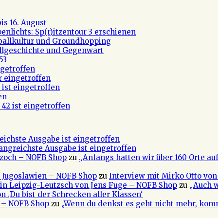
s 16. August
nlichts: Sp(r)itzentour 3 erschienen
ßballkultur und Groundhopping
allgeschichte und Gegenwart
53
getroffen
r eingetroffen
ist eingetroffen
en
42 ist eingetroffen
eichste Ausgabe ist eingetroffen
fangreichste Ausgabe ist eingetroffen
 Czoch – NOFB Shop
zu
„Anfangs hatten wir über 160 Orte au
e Jugoslawien – NOFB Shop
zu
Interview mit Mirko Otto von
in Leipzig-Leutzsch von Jens Fuge – NOFB Shop
zu
„Auch w
n ‚Du bist der Schrecken aller Klassen‘
a – NOFB Shop
zu
„Wenn du denkst es geht nicht mehr, kom