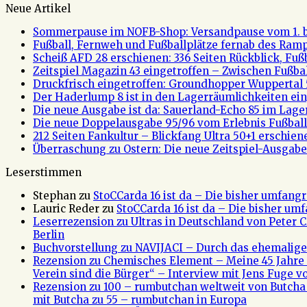
Neue Artikel
Sommerpause im NOFB-Shop: Versandpause vom 1. bi
Fußball, Fernweh und Fußballplätze fernab des Rampe
Scheiß AFD 28 erschienen: 336 Seiten Rückblick, Fu
Zeitspiel Magazin 43 eingetroffen – Zwischen Fußb
Druckfrisch eingetroffen: Groundhopper Wuppertal 
Der Haderlump 8 ist in den Lagerräumlichkeiten ein
Die neue Ausgabe ist da: Sauerland-Echo 85 im Lage
Die neue Doppelausgabe 95/96 vom Erlebnis Fußball 
212 Seiten Fankultur – Blickfang Ultra 50+1 erschien
Überraschung zu Ostern: Die neue Zeitspiel-Ausgabe 
Leserstimmen
Stephan
zu
StoCCarda 16 ist da – Die bisher umfangr
Lauric Reder
zu
StoCCarda 16 ist da – Die bisher um
Leserrezension zu Ultras in Deutschland von Peter
Berlin
Buchvorstellung zu NAVIJACI – Durch das ehemalig
Rezension zu Chemisches Element – Meine 45 Jahre 
Verein sind die Bürger“ – Interview mit Jens Fuge vo
Rezension zu 100 – rumbutchan weltweit von Butch
mit Butcha zu 55 – rumbutchan in Europa