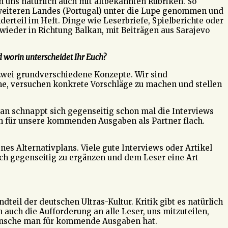
n uns natürlich auch mit altbekannten Rubriken. So
es weiteren Landes (Portugal) unter die Lupe genommen und
nderteil im Heft. Dinge wie Leserbriefe, Spielberichte oder
 wieder in Richtung Balkan, mit Beiträgen aus Sarajevo
d worin unterscheidet Ihr Euch?
zwei grundverschiedene Konzepte. Wir sind
ene, versuchen konkrete Vorschläge zu machen und stellen
Man schnappt sich gegenseitig schon mal die Interviews
ich für unsere kommenden Ausgaben als Partner flach.
es Alternativplans. Viele gute Interviews oder Artikel
ich gegenseitig zu ergänzen und dem Leser eine Art
teil der deutschen Ultras-Kultur. Kritik gibt es natürlich
 auch die Aufforderung an alle Leser, uns mitzuteilen,
Wünsche man für kommende Ausgaben hat.