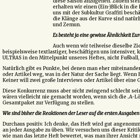
diese Saison anzugehen. Zudem stell
erhalten wir einen (Ein-)Blick in d
uns mit der Subkultur Graffiti beschä
die Klänge aus der Kurve sind natürl
und Zemun.
Es besteht ja eine gewisse Ähnlichkeit Eu
Auch wenn wir teilweise dieselbe Z
beispielsweise textlastiger, beschäftigen uns intensiver
ULTRAS in den Mittelpunkt unseres Heftes, nicht Fußball,
Natürlich gibt es Punkte, bei denen man eher miteinander
oder Artikel weg, was in der Natur der Sache liegt. Wenn
Keiner will zwei große Interviews oder Artikel über eine 
Diese Konkurrenz muss aber nicht zwingend schlecht sein
wären vielleicht nie gemacht worden, wenn sich die ‚A-Lö
Gesamtpaket zur Verfügung zu stellen.
Wie sind bisher die Reaktionen der Leser auf die ersten Ausgaben
Durchaus positiv. Ich denke, das Heft wird gut angenommen
an jeder Ausgabe zu üben. Wir versuchen uns dieser Kritik
wie man das letzte Heft bewertet, was man ihrer Ansich