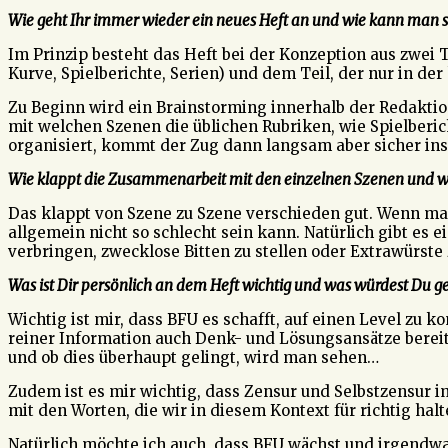
Wie geht Ihr immer wieder ein neues Heft an und wie kann man sich
Im Prinzip besteht das Heft bei der Konzeption aus zwei Te
Kurve, Spielberichte, Serien) und dem Teil, der nur in 
Zu Beginn wird ein Brainstorming innerhalb der Redaktio
mit welchen Szenen die üblichen Rubriken, wie Spielberi
organisiert, kommt der Zug dann langsam aber sicher ins
Wie klappt die Zusammenarbeit mit den einzelnen Szenen und wa
Das klappt von Szene zu Szene verschieden gut. Wenn m
allgemein nicht so schlecht sein kann. Natürlich gibt es 
verbringen, zwecklose Bitten zu stellen oder Extrawürste
Was ist Dir persönlich an dem Heft wichtig und was würdest Du 
Wichtig ist mir, dass BFU es schafft, auf einen Level zu 
reiner Information auch Denk- und Lösungsansätze bereits
und ob dies überhaupt gelingt, wird man sehen…
Zudem ist es mir wichtig, dass Zensur und Selbstzensur i
mit den Worten, die wir in diesem Kontext für richtig halt
Natürlich möchte ich auch, dass BFU wächst und irgendwa