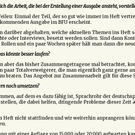
 die Arbeit, die bei der Erstellung einer Ausgabe ansteht, vorstell
ilen: Einmal der Teil, der so gut wie immer im Heft vertret
der kommenden Ausgabe im BFU erscheint.
n darüber abgehalten, welche aktuellen Themen ins Heft s
chte oder Interviews, besetzt werden sollen. Sind dann Ko
 Rollen und ein paar Wochen später hält man dann die neu
s könnte besser laufen?
an aber das bisher Zusammengetragene mal betrachtet, k
ein paar Totalverweigerer, die man eigentlich ganz gerne a
 zu braten. Das Angebot zur Zusammenarbeit gilt für diese 
gern noch umsetzen?
kommen, auf dem es dazu fähig ist, Sprachrohr der deutschs
tellen, die dabei helfen, dringende Probleme dieser Zeit 
m Heft nicht stattfinden und wir weiterhin anprangern kön
en.
nn mit einer Auflage von 15.000 oder 20.000 aufwarten ka