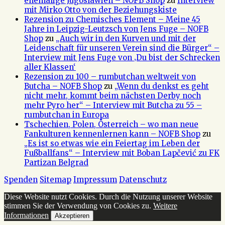
ehemalige Jugoslawien – NOFB Shop
zu
Interview
mit Mirko Otto von der Beziehungskiste
Rezension zu Chemisches Element – Meine 45
Jahre in Leipzig-Leutzsch von Jens Fuge – NOFB
Shop
zu
„Auch wir in den Kurven und mit der
Leidenschaft für unseren Verein sind die Bürger“ –
Interview mit Jens Fuge von ‚Du bist der Schrecken
aller Klassen‘
Rezension zu 100 – rumbutchan weltweit von
Butcha – NOFB Shop
zu
„Wenn du denkst es geht
nicht mehr, kommt beim nächsten Derby noch
mehr Pyro her“ – Interview mit Butcha zu 55 –
rumbutchan in Europa
Tschechien, Polen, Österreich – wo man neue
Fankulturen kennenlernen kann – NOFB Shop
zu
„Es ist so etwas wie ein Feiertag im Leben der
Fußballfans“ – Interview mit Boban Lapčević zu FK
Partizan Belgrad
Spenden
Sitemap
Impressum
Datenschutz
Diese Website nutzt Cookies. Durch die Nutzung unserer Website
stimmen Sie der Verwendung von Cookies zu.
Weitere
Informationen
Akzeptieren