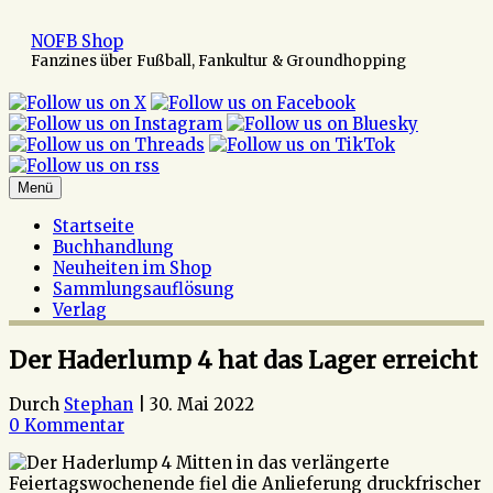
Zum
Inhalt
NOFB Shop
springen
Fanzines über Fußball, Fankultur & Groundhopping
Menü
Startseite
Buchhandlung
Neuheiten im Shop
Sammlungsauflösung
Verlag
Der Haderlump 4 hat das Lager erreicht
Durch
Stephan
|
30. Mai 2022
0 Kommentar
Mitten in das verlängerte
Feiertagswochenende fiel die Anlieferung druckfrischer