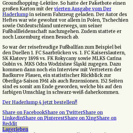
Groundhopping-Lektüre. So hatte der Paketbote einen
großen Karton mit der
vierten Ausgabe vom Der
Haderlump
in seinem Fahrzeug geladen. Der Autor des
Heftes war wie gewohnt vor allem in Polen, Tschechien
sowie Ostdeutschland unterwegs, um seiner
Fußballleidenschaft nachzugehen. Zudem stattete er
noch Luxemburg einen Besuch ab.
So war der reisefreudige Fußballfan zum Beispiel bei
den Duellen 1. FC Saarbrücken vs. 1. FC Kaiserslautern,
SK Klatovy 1898 vs. FK Rokycany sowie MLKS Carina
Gubin vs. MKS Odra Wodzisław Śląski zugegen. Dazu
kommen dann noch ein Interview mit Vertretern der
Badkurve Plauen, ein statistischer Rückblick zur
Oberliga-Saison 1961 als auch Rezensionen. 152 Seiten
sind es somit am Ende geworden, welche bis auf den
farbigen Umschlag in schwarz-weiß daherkommen.
Der Haderlump 4 jetzt bestellen!!
Share on Facebook
Share on Twitter
Share on
Linkedin
Share on Pinterest
Share on Xing
Share on
Reddit
Lagerleben