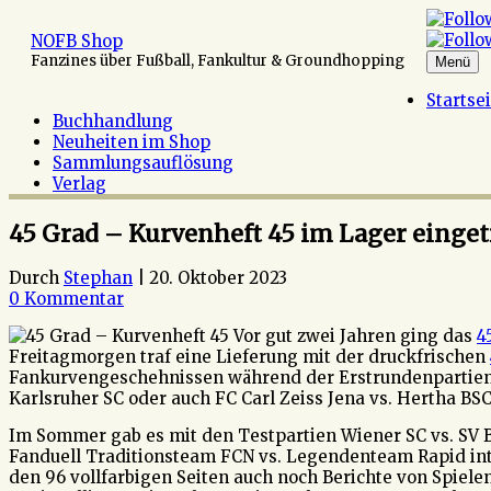
Zum
Inhalt
NOFB Shop
springen
Fanzines über Fußball, Fankultur & Groundhopping
Menü
Startse
Buchhandlung
Neuheiten im Shop
Sammlungsauflösung
Verlag
45 Grad – Kurvenheft 45 im Lager einget
Durch
Stephan
|
20. Oktober 2023
0 Kommentar
Vor gut zwei Jahren ging das
4
Freitagmorgen traf eine Lieferung mit der druckfrischen
Fankurvengeschehnissen während der Erstrundenpartien i
Karlsruher SC oder auch FC Carl Zeiss Jena vs. Hertha BSC
Im Sommer gab es mit den Testpartien Wiener SC vs. SV B
Fanduell Traditionsteam FCN vs. Legendenteam Rapid inte
den 96 vollfarbigen Seiten auch noch Berichte von Spiele