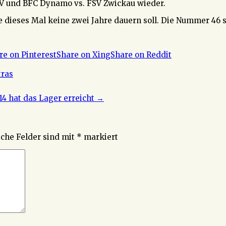
SV und BFC Dynamo vs. FSV Zwickau wieder.
e dieses Mal keine zwei Jahre dauern soll. Die Nummer 46 
re on Pinterest
Share on Xing
Share on Reddit
tras
14 hat das Lager erreicht
→
iche Felder sind mit
*
markiert