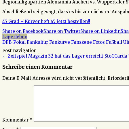
Regionalligapartien Alemannia Aachen vs. Wuppertaler 
Abschließend sei gesagt, dass es bis zur nächsten Ausgab
45 Grad – Kurvenheft 45 jetzt bestellen!!
Share on Facebook
Share on Twitter
Share on Linkedin
Sha
Lagerleben
DFB-Pokal
Fankultur
Fankurve
Fanszene
Fotos
Fußball
Ul
Post navigation
←
Zeitspiel Magazin 32 hat das Lager erreicht
StoCCarda 
Schreibe einen Kommentar
Deine E-Mail-Adresse wird nicht veröffentlicht.
Erforderl
Kommentar
*