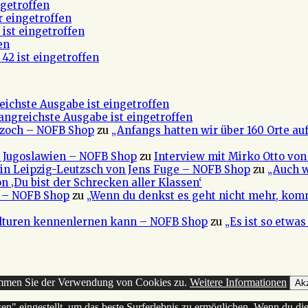
getroffen
r eingetroffen
ist eingetroffen
en
42 ist eingetroffen
eichste Ausgabe ist eingetroffen
fangreichste Ausgabe ist eingetroffen
 Czoch – NOFB Shop
zu
„Anfangs hatten wir über 160 Orte au
e Jugoslawien – NOFB Shop
zu
Interview mit Mirko Otto von
in Leipzig-Leutzsch von Jens Fuge – NOFB Shop
zu
„Auch w
n ‚Du bist der Schrecken aller Klassen‘
a – NOFB Shop
zu
„Wenn du denkst es geht nicht mehr, kom
ulturen kennenlernen kann – NOFB Shop
zu
„Es ist so etwa
timmen Sie der Verwendung von Cookies zu.
Weitere Informationen
Akz
sen" eingestellt, um das beste Surferlebnis zu ermöglichen. Wenn du 