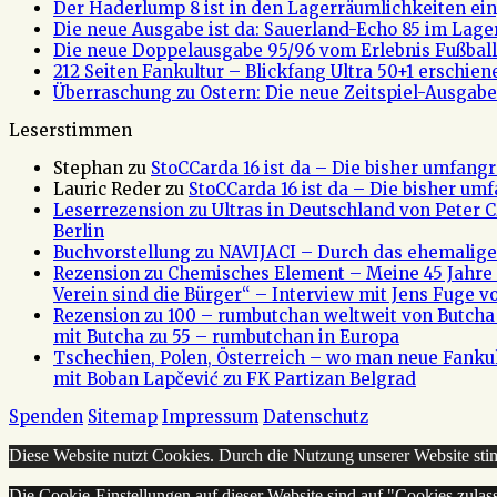
Der Haderlump 8 ist in den Lagerräumlichkeiten ein
Die neue Ausgabe ist da: Sauerland-Echo 85 im Lage
Die neue Doppelausgabe 95/96 vom Erlebnis Fußball 
212 Seiten Fankultur – Blickfang Ultra 50+1 erschien
Überraschung zu Ostern: Die neue Zeitspiel-Ausgabe 
Leserstimmen
Stephan
zu
StoCCarda 16 ist da – Die bisher umfangr
Lauric Reder
zu
StoCCarda 16 ist da – Die bisher um
Leserrezension zu Ultras in Deutschland von Peter
Berlin
Buchvorstellung zu NAVIJACI – Durch das ehemalig
Rezension zu Chemisches Element – Meine 45 Jahre 
Verein sind die Bürger“ – Interview mit Jens Fuge vo
Rezension zu 100 – rumbutchan weltweit von Butch
mit Butcha zu 55 – rumbutchan in Europa
Tschechien, Polen, Österreich – wo man neue Fank
mit Boban Lapčević zu FK Partizan Belgrad
Spenden
Sitemap
Impressum
Datenschutz
Diese Website nutzt Cookies. Durch die Nutzung unserer Website s
Die Cookie-Einstellungen auf dieser Website sind auf "Cookies zulas