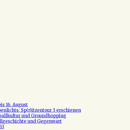
s 16. August
nlichts: Sp(r)itzentour 3 erschienen
ßballkultur und Groundhopping
allgeschichte und Gegenwart
53