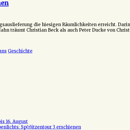
nen
gsauslieferung die hiesigen Räumlichkeiten erreicht. Dari
Hahn träumt Christian Beck als auch Peter Ducke von Chri
ans
Geschichte
s 16. August
nlichts: Sp(r)itzentour 3 erschienen