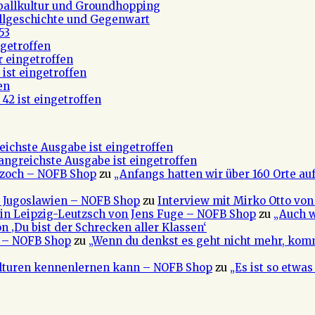
ßballkultur und Groundhopping
allgeschichte und Gegenwart
53
getroffen
r eingetroffen
ist eingetroffen
en
42 ist eingetroffen
eichste Ausgabe ist eingetroffen
fangreichste Ausgabe ist eingetroffen
 Czoch – NOFB Shop
zu
„Anfangs hatten wir über 160 Orte au
e Jugoslawien – NOFB Shop
zu
Interview mit Mirko Otto von
in Leipzig-Leutzsch von Jens Fuge – NOFB Shop
zu
„Auch w
n ‚Du bist der Schrecken aller Klassen‘
a – NOFB Shop
zu
„Wenn du denkst es geht nicht mehr, kom
ulturen kennenlernen kann – NOFB Shop
zu
„Es ist so etwa