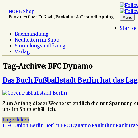
Zum
Inhalt
NOFB Shop
springen
Fanzines über Fußball, Fankultur & Groundhopping
Menü
Startse
Buchhandlung
Neuheiten im Shop
Sammlungsauflösung
Verlag
Tag-Archive:
BFC Dynamo
Das Buch Fußballstadt Berlin hat das Lag
Zum Anfang dieser Woche ist endlich die mit Spannung erw
uns im Shop erhältlich.
Lagerleben
1. FC Union Berlin
Berlin
BFC Dynamo
Fankultur
Fankurve