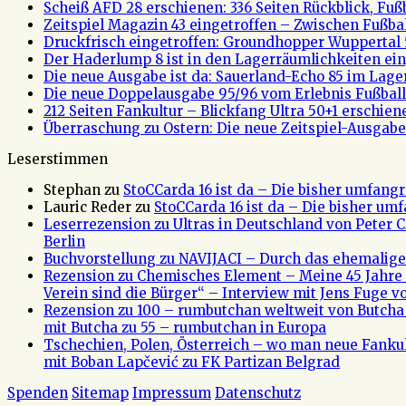
Scheiß AFD 28 erschienen: 336 Seiten Rückblick, Fu
Zeitspiel Magazin 43 eingetroffen – Zwischen Fußb
Druckfrisch eingetroffen: Groundhopper Wuppertal 
Der Haderlump 8 ist in den Lagerräumlichkeiten ein
Die neue Ausgabe ist da: Sauerland-Echo 85 im Lage
Die neue Doppelausgabe 95/96 vom Erlebnis Fußball 
212 Seiten Fankultur – Blickfang Ultra 50+1 erschien
Überraschung zu Ostern: Die neue Zeitspiel-Ausgabe 
Leserstimmen
Stephan
zu
StoCCarda 16 ist da – Die bisher umfangr
Lauric Reder
zu
StoCCarda 16 ist da – Die bisher um
Leserrezension zu Ultras in Deutschland von Peter
Berlin
Buchvorstellung zu NAVIJACI – Durch das ehemalig
Rezension zu Chemisches Element – Meine 45 Jahre 
Verein sind die Bürger“ – Interview mit Jens Fuge vo
Rezension zu 100 – rumbutchan weltweit von Butch
mit Butcha zu 55 – rumbutchan in Europa
Tschechien, Polen, Österreich – wo man neue Fank
mit Boban Lapčević zu FK Partizan Belgrad
Spenden
Sitemap
Impressum
Datenschutz