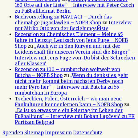
160 Orte auf der Liste“ – Interview mit Peter Czoch
zu Fußballheimat Berlin
Buchvorstellung zu NAVIJACI – Durch das
ehemalige Jugoslawien – NOFB Shop
zu
Interview
mit Mirko Otto von der Beziehungskiste
Rezension zu Chemisches Element – Meine 45
Jahre in Leipzig-Leutzsch von Jens Fuge – NOFB
Shop
zu
„Auch wir in den Kurven und mit der
Leidenschaft für unseren Verein sind die Bürger“ –
Interview mit Jens Fuge von ‚Du bist der Schrecken
aller Klassen‘
Rezension zu 100 – rumbutchan weltweit von
Butcha – NOFB Shop
zu
„Wenn du denkst es geht
nicht mehr, kommt beim nächsten Derby noch
mehr Pyro her“ – Interview mit Butcha zu 55 –
rumbutchan in Europa
Tschechien, Polen, Österreich – wo man neue
Fankulturen kennenlernen kann – NOFB Shop
zu
„Es ist so etwas wie ein Feiertag im Leben der
Fußballfans“ – Interview mit Boban Lapčević zu FK
Partizan Belgrad
Spenden
Sitemap
Impressum
Datenschutz