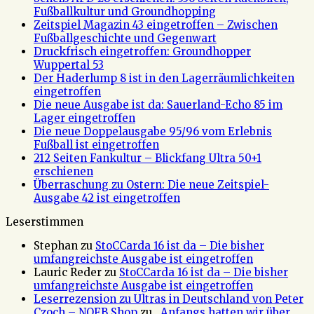
Fußballkultur und Groundhopping
Zeitspiel Magazin 43 eingetroffen – Zwischen
Fußballgeschichte und Gegenwart
Druckfrisch eingetroffen: Groundhopper
Wuppertal 53
Der Haderlump 8 ist in den Lagerräumlichkeiten
eingetroffen
Die neue Ausgabe ist da: Sauerland-Echo 85 im
Lager eingetroffen
Die neue Doppelausgabe 95/96 vom Erlebnis
Fußball ist eingetroffen
212 Seiten Fankultur – Blickfang Ultra 50+1
erschienen
Überraschung zu Ostern: Die neue Zeitspiel-
Ausgabe 42 ist eingetroffen
Leserstimmen
Stephan
zu
StoCCarda 16 ist da – Die bisher
umfangreichste Ausgabe ist eingetroffen
Lauric Reder
zu
StoCCarda 16 ist da – Die bisher
umfangreichste Ausgabe ist eingetroffen
Leserrezension zu Ultras in Deutschland von Peter
Czoch – NOFB Shop
zu
„Anfangs hatten wir über