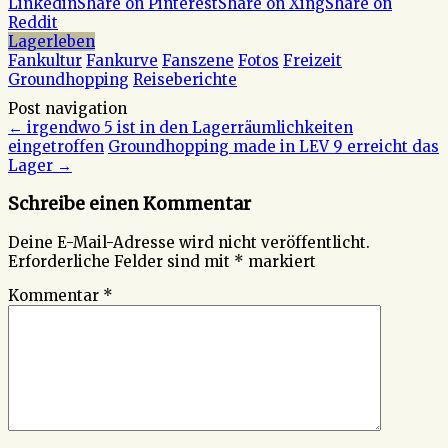
Linkedin
Share on Pinterest
Share on Xing
Share on
Reddit
Lagerleben
Fankultur
Fankurve
Fanszene
Fotos
Freizeit
Groundhopping
Reiseberichte
Post navigation
←
irgendwo 5 ist in den Lagerräumlichkeiten
eingetroffen
Groundhopping made in LEV 9 erreicht das
Lager
→
Schreibe einen Kommentar
Deine E-Mail-Adresse wird nicht veröffentlicht.
Erforderliche Felder sind mit
*
markiert
Kommentar
*