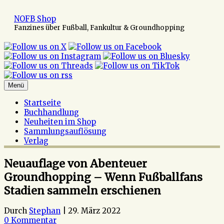
Zum
Inhalt
NOFB Shop
springen
Fanzines über Fußball, Fankultur & Groundhopping
Menü
Startseite
Buchhandlung
Neuheiten im Shop
Sammlungsauflösung
Verlag
Neuauflage von Abenteuer
Groundhopping – Wenn Fußballfans
Stadien sammeln erschienen
Durch
Stephan
|
29. März 2022
0 Kommentar