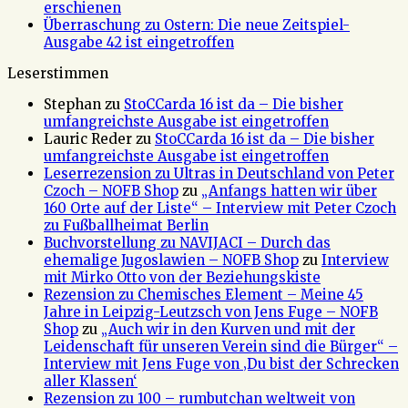
erschienen
Überraschung zu Ostern: Die neue Zeitspiel-
Ausgabe 42 ist eingetroffen
Leserstimmen
Stephan
zu
StoCCarda 16 ist da – Die bisher
umfangreichste Ausgabe ist eingetroffen
Lauric Reder
zu
StoCCarda 16 ist da – Die bisher
umfangreichste Ausgabe ist eingetroffen
Leserrezension zu Ultras in Deutschland von Peter
Czoch – NOFB Shop
zu
„Anfangs hatten wir über
160 Orte auf der Liste“ – Interview mit Peter Czoch
zu Fußballheimat Berlin
Buchvorstellung zu NAVIJACI – Durch das
ehemalige Jugoslawien – NOFB Shop
zu
Interview
mit Mirko Otto von der Beziehungskiste
Rezension zu Chemisches Element – Meine 45
Jahre in Leipzig-Leutzsch von Jens Fuge – NOFB
Shop
zu
„Auch wir in den Kurven und mit der
Leidenschaft für unseren Verein sind die Bürger“ –
Interview mit Jens Fuge von ‚Du bist der Schrecken
aller Klassen‘
Rezension zu 100 – rumbutchan weltweit von