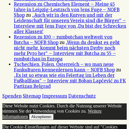
Rezension zu Chemisches Element – Meine 45
Jahre in Leipzig-Leutzsch von Jens Fuge – NOFB
Shop
zu
„Auch wir in den Kurven und mit der
Leidenschaft für unseren Verein sind die Bürger“ –
Interview mit Jens Fuge von ‚Du bist der Schrecken
aller Klassen‘
Rezension zu 100 – rumbutchan weltweit von
Butcha – NOFB Shop
zu
„Wenn du denkst es geht
nicht mehr, kommt beim nächsten Derby noch
mehr Pyro her“ – Interview mit Butcha zu 55 –
rumbutchan in Europa
Tschechien, Polen, Österreich – wo man neue
Fankulturen kennenlernen kann – NOFB Shop
zu
„Es ist so etwas wie ein Feiertag im Leben der
Fußballfans“ – Interview mit Boban Lapčević zu FK
Partizan Belgrad
Spenden
Sitemap
Impressum
Datenschutz
Diese Website nutzt Cookies. Durch die Nutzung unserer Website
stimmen Sie der Verwendung von Cookies zu.
Weitere
Informationen
Akzeptieren
Die Cookie-Einstellungen auf dieser Website sind auf "Cookies