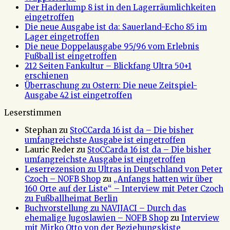
Der Haderlump 8 ist in den Lagerräumlichkeiten
eingetroffen
Die neue Ausgabe ist da: Sauerland-Echo 85 im
Lager eingetroffen
Die neue Doppelausgabe 95/96 vom Erlebnis
Fußball ist eingetroffen
212 Seiten Fankultur – Blickfang Ultra 50+1
erschienen
Überraschung zu Ostern: Die neue Zeitspiel-
Ausgabe 42 ist eingetroffen
Leserstimmen
Stephan
zu
StoCCarda 16 ist da – Die bisher
umfangreichste Ausgabe ist eingetroffen
Lauric Reder
zu
StoCCarda 16 ist da – Die bisher
umfangreichste Ausgabe ist eingetroffen
Leserrezension zu Ultras in Deutschland von Peter
Czoch – NOFB Shop
zu
„Anfangs hatten wir über
160 Orte auf der Liste“ – Interview mit Peter Czoch
zu Fußballheimat Berlin
Buchvorstellung zu NAVIJACI – Durch das
ehemalige Jugoslawien – NOFB Shop
zu
Interview
mit Mirko Otto von der Beziehungskiste