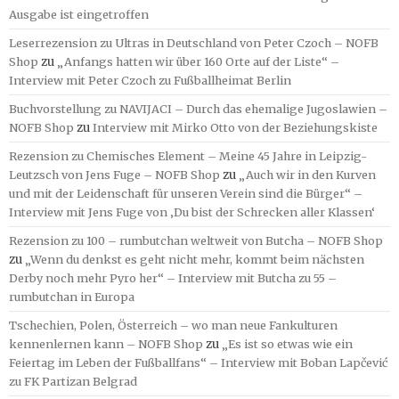
Ausgabe ist eingetroffen
Leserrezension zu Ultras in Deutschland von Peter Czoch – NOFB
Shop
zu
„Anfangs hatten wir über 160 Orte auf der Liste“ –
Interview mit Peter Czoch zu Fußballheimat Berlin
Buchvorstellung zu NAVIJACI – Durch das ehemalige Jugoslawien –
NOFB Shop
zu
Interview mit Mirko Otto von der Beziehungskiste
Rezension zu Chemisches Element – Meine 45 Jahre in Leipzig-
Leutzsch von Jens Fuge – NOFB Shop
zu
„Auch wir in den Kurven
und mit der Leidenschaft für unseren Verein sind die Bürger“ –
Interview mit Jens Fuge von ‚Du bist der Schrecken aller Klassen‘
Rezension zu 100 – rumbutchan weltweit von Butcha – NOFB Shop
zu
„Wenn du denkst es geht nicht mehr, kommt beim nächsten
Derby noch mehr Pyro her“ – Interview mit Butcha zu 55 –
rumbutchan in Europa
Tschechien, Polen, Österreich – wo man neue Fankulturen
kennenlernen kann – NOFB Shop
zu
„Es ist so etwas wie ein
Feiertag im Leben der Fußballfans“ – Interview mit Boban Lapčević
zu FK Partizan Belgrad