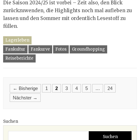
Die Saison 2024/25 ist vorbei – Zeit also, den Blick
zurückzuwenden, die Highlights noch mal aufleben zu
lassen und den Sommer mit ordentlich Lesestoff zu
füllen.
Lagerleben
Fankultur
Fankurve
Fotos
Groundhopping
Reiseberichte
Posts
← Bisherige
1
2
3
4
5
…
24
navigation
Nächster →
Suchen
Suchen