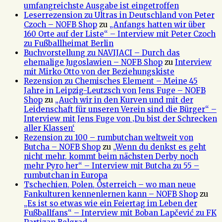
umfangreichste Ausgabe ist eingetroffen
Leserrezension zu Ultras in Deutschland von Peter
Czoch – NOFB Shop
zu
„Anfangs hatten wir über
160 Orte auf der Liste“ – Interview mit Peter Czoch
zu Fußballheimat Berlin
Buchvorstellung zu NAVIJACI – Durch das
ehemalige Jugoslawien – NOFB Shop
zu
Interview
mit Mirko Otto von der Beziehungskiste
Rezension zu Chemisches Element – Meine 45
Jahre in Leipzig-Leutzsch von Jens Fuge – NOFB
Shop
zu
„Auch wir in den Kurven und mit der
Leidenschaft für unseren Verein sind die Bürger“ –
Interview mit Jens Fuge von ‚Du bist der Schrecken
aller Klassen‘
Rezension zu 100 – rumbutchan weltweit von
Butcha – NOFB Shop
zu
„Wenn du denkst es geht
nicht mehr, kommt beim nächsten Derby noch
mehr Pyro her“ – Interview mit Butcha zu 55 –
rumbutchan in Europa
Tschechien, Polen, Österreich – wo man neue
Fankulturen kennenlernen kann – NOFB Shop
zu
„Es ist so etwas wie ein Feiertag im Leben der
Fußballfans“ – Interview mit Boban Lapčević zu FK